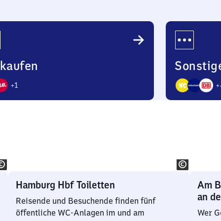
nkaufen
Sonstig
+
1
+
7
bote
Angebote
Hamburg Hbf Toiletten
Am B
an d
Reisende und Besuchende finden fünf
öffentliche WC-Anlagen im und am
Wer G