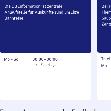
Die DB Information ist zentrale
Bei 
Anlaufstelle für Auskünfte rund um Ihre
Them
Bahnreise
Saub
Zent
Telef
Montag
,
Von
Mo
–
So
00:00
–
00:00
bis
inkl. Feiertage
0
inkl. Feiertage
Mont
Mo
–
Sonntag
Uhr
bis
bis
Sonn
0
Uhr