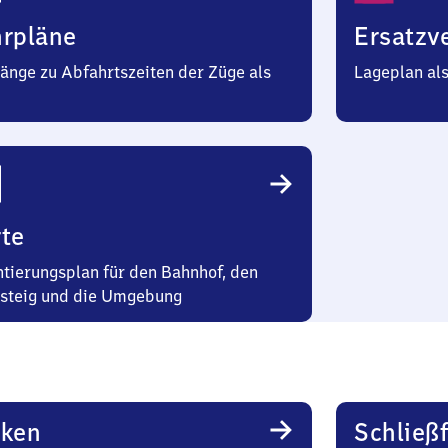
hrpläne
Ersatzv
änge zu Abfahrtszeiten der Züge als
Lageplan al
te
ntierungsplan für den Bahnhof, den
steig und die Umgebung
rken
Schließ