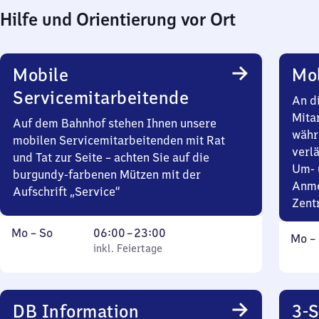
Hilfe und Orientierung vor Ort
Mobile
Mob
Servicemitarbeitende
An d
Mita
Auf dem Bahnhof stehen Ihnen unsere
währ
mobilen Servicemitarbeitenden mit Rat
verlä
und Tat zur Seite – achten Sie auf die
Um- 
burgundy-farbenen Mützen mit der
Anme
Aufschrift „Service“
Zent
Montag
,
Von
Mo
–
So
06:00
–
23:00
Mont
Mo
–
bis
inkl. Feiertage
6
inkl. Feiertage
bis
Sonntag
Uhr
Sonn
bis
23
DB Information
3-S
Uhr