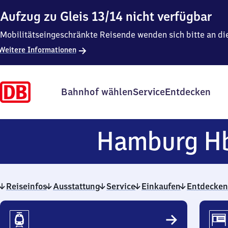
Aufzug zu Gleis 13/14 nicht verfügbar
Mobilitätseingeschränkte Reisende wenden sich bitte an di
Weitere Informationen
Bahnhof wählen
Service
Entdecken
Hamburg H
Reiseinfos
Ausstattung
Service
Einkaufen
Entdecken
Reiseinfos