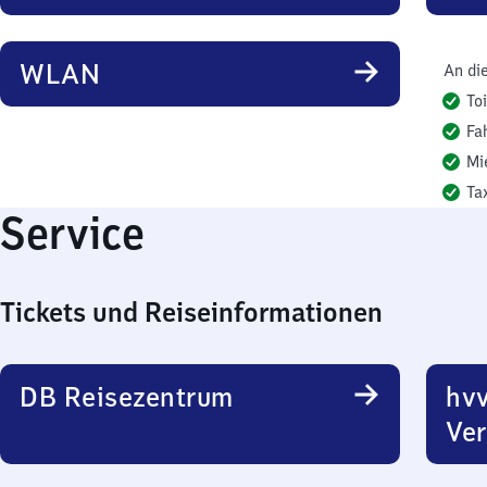
WLAN
An di
To
Fa
Mi
Ta
Service
Tickets und Reiseinformationen
DB Reisezentrum
hvv
Ver