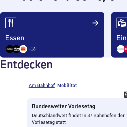
Essen
Ei
+
18
21
3
Entdecken
Angebote
Ange
Am Bahnhof
Mobilität
Bundesweiter Vorlesetag
Deutschlandweit findet in 37 Bahnhöfen der
Vorlesetag statt