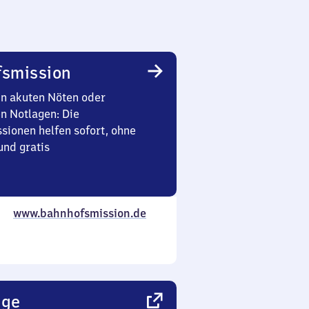
smission
in akuten Nöten oder
en Notlagen: Die
sionen helfen sofort, ohne
nd gratis
www.bahnhofsmission.de
nge