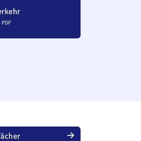
erkehr
s PDF
fächer