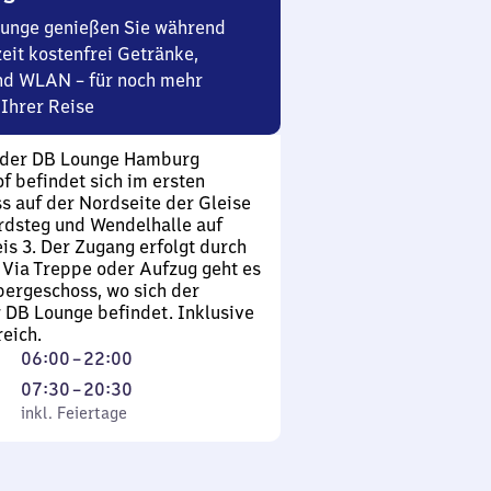
ounge genießen Sie während
eit kostenfrei Getränke,
nd WLAN – für noch mehr
Ihrer Reise
 der DB Lounge Hamburg
 befindet sich im ersten
 auf der Nordseite der Gleise
rdsteg und Wendelhalle auf
is 3. Der Zugang erfolgt durch
. Via Treppe oder Aufzug geht es
bergeschoss, wo sich der
DB Lounge befindet. Inklusive
eich.
Von
06:00
–
22:00
6
Von
07:30
–
20:30
Uhr
Feiertage
7
inkl. Feiertage
bis
Uhr
22
30
Uhr