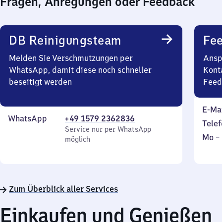
Fragen, Anregungen oder Feedback
DB Reinigungsteam
Fe
Melden Sie Verschmutzungen per
Ansp
WhatsApp, damit diese noch schneller
Kont
beseitigt werden
Feed
E-Ma
WhatsApp
+49 1579 2362836
Telef
Service nur per WhatsApp
Mont
Mo
–
möglich
bis
Sonn
Zum Überblick aller Services
Einkaufen und Genießen