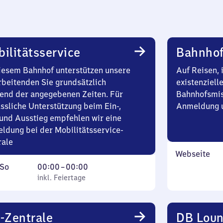
ilitätsservice
Bahnhof
iesem Bahnhof unterstützen unsere
Auf Reisen, 
rbeitenden Sie grundsätzlich
existenziell
end der angegebenen Zeiten. Für
Bahnhofsmis
ssliche Unterstützung beim Ein-,
Anmeldung u
und Ausstieg empfehlen wir eine
ldung bei der Mobilitätsservice-
rale
Webseite
ag
,
Von
So
00:00
–
00:00
inkl. Feiertage
0
inkl. Feiertage
tag
Uhr
bis
0
-Zentrale
DB Lou