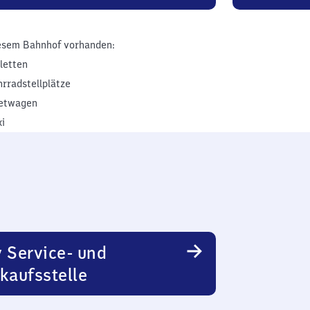
esem Bahnhof vorhanden:
iletten
hrradstellplätze
etwagen
xi
 Service- und
kaufsstelle