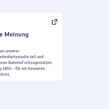
bis
20
Uhr
30
re Meinung
an unserer
denheitsstudie teil und
Ihren Bahnhof mitzugestalten.
 zählt – für ein besseres
ebnis.