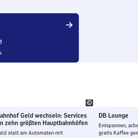
e
4
ahnhof Geld wechseln: Services
DB Lounge
en zehn größten Hauptbahnhöfen
Entspannen, arbe
eld statt am Automaten mit
gratis Kaffee ge