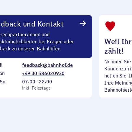
edback und Kontakt
rechpartner:innen und
Weil Ih
aktmöglichkeiten bei Fragen oder
back zu unseren Bahnhöfen
zählt!
Nehmen Sie 
il
feedback@bahnhof.de
Kundenzufrie
on
+49 30 586020930
helfen Sie, 
ag
,
Von
So
07:00
–
22:00
Ihre Meinung
inkl. Feiertage
7
inkl. Feiertage
Bahnhofserl
tag
Uhr
bis
22
Uhr