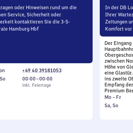
Uhr
Fragen oder Hinweisen rund um die
In der DB L
en Service, Sicherheit oder
Ihrer Wartez
erkeit kontaktieren Sie die 3-S-
Zeitungen u
rale Hamburg Hbf
Komfort vor 
Der Eingang
Hauptbahnhof
Obergeschoss
zwischen No
Höhe von Gle
on
+49 40 39181053
eine Glastür
ag
,
Von
So
00:00
–
00:00
ins zweite O
Empfang der 
inkl. Feiertage
0
inkl. Feiertage
Premium Ber
tag
Uhr
Montag
Mo
–
Fr
bis
bis
Samstag
,
Sa
,
So
0
Freitag
und
inkl. 
Uhr
Sonntag