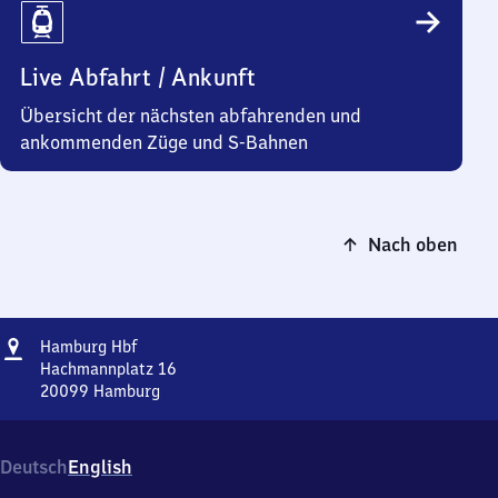
Live Abfahrt / Ankunft
Übersicht der nächsten abfahrenden und
ankommenden Züge und S-Bahnen
Nach oben
Adresse
Hamburg
Hamburg Hbf
Hauptbahnhof
Hachmannplatz 16
20099
Hamburg
Hamburg
Hauptbahnhof,
Hachmannplatz
Deutsch
English
16,