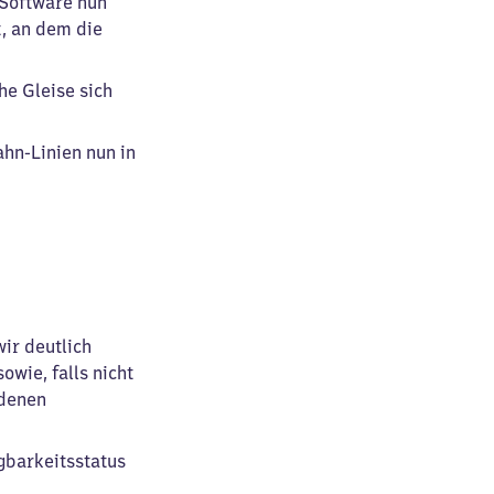
-Software nun
, an dem die
he Gleise sich
hn-Linien nun in
ir deutlich
owie, falls nicht
 denen
gbarkeitsstatus