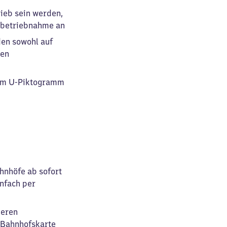
rieb sein werden,
inbetriebnahme an
den sowohl auf
den
uem U-Piktogramm
hnhöfe ab sofort
infach per
deren
 Bahnhofskarte