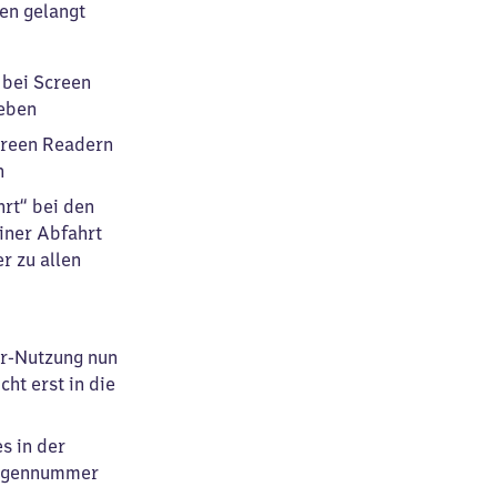
en gelangt
 bei Screen
geben
creen Readern
n
hrt“ bei den
einer Abfahrt
r zu allen
er-Nutzung nun
ht erst in die
s in der
Wagennummer