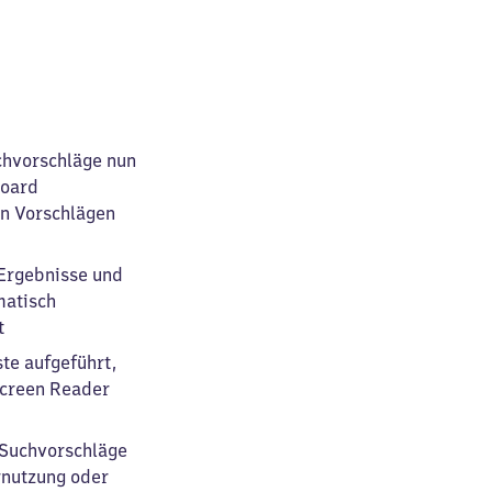
uchvorschläge nun
board
en Vorschlägen
 Ergebnisse und
matisch
t
te aufgeführt,
Screen Reader
 Suchvorschläge
rnutzung oder