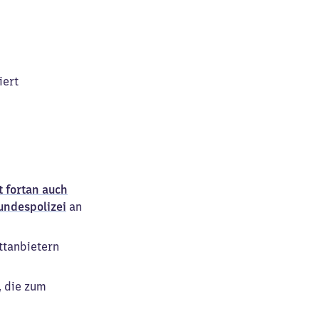
iert
t fortan auch
undespolizei
an
ttanbietern
, die zum