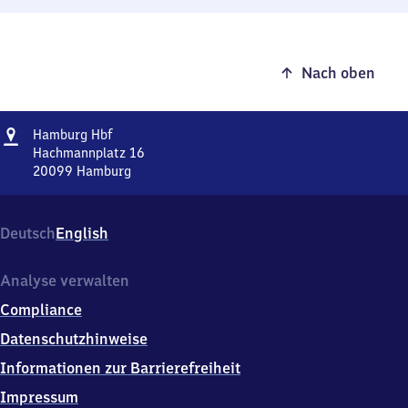
Nach oben
Adresse
Hamburg
Hamburg Hbf
Hauptbahnhof
Hachmannplatz 16
20099
Hamburg
Hamburg
Hauptbahnhof,
Hachmannplatz
Deutsch
English
16,
2
0
Analyse verwalten
0
Compliance
9
9
Datenschutzhinweise
Hamburg
Informationen zur Barrierefreiheit
Impressum