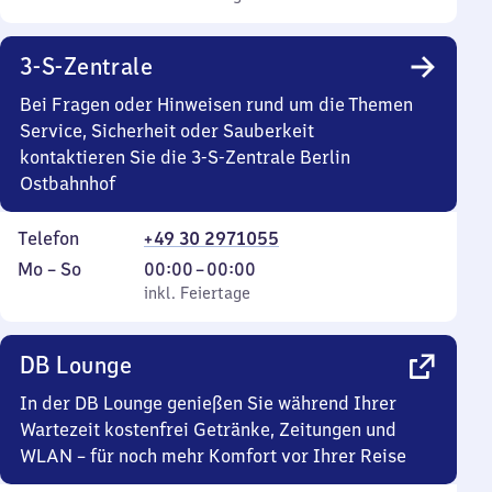
Sonntag
Uhr
bis
3-S-Zentrale
0
Uhr
Bei Fragen oder Hinweisen rund um die Themen
Service, Sicherheit oder Sauberkeit
kontaktieren Sie die 3-S-Zentrale Berlin
Ostbahnhof
Telefon
+49 30 2971055
Montag
,
Von
Mo
–
So
00:00
–
00:00
bis
inkl. Feiertage
0
inkl. Feiertage
Sonntag
Uhr
bis
DB Lounge
0
Uhr
In der DB Lounge genießen Sie während Ihrer
Wartezeit kostenfrei Getränke, Zeitungen und
WLAN – für noch mehr Komfort vor Ihrer Reise