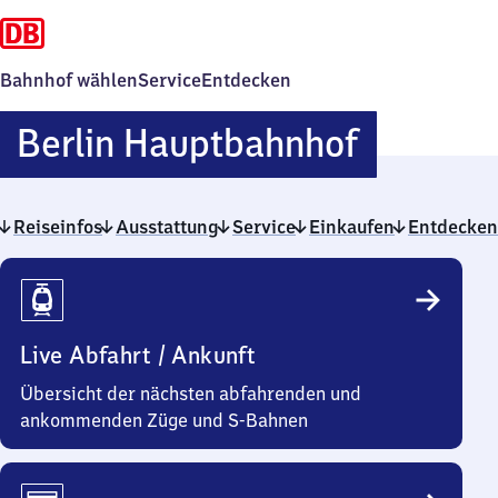
Bahnhof wählen
Service
Entdecken
Berlin
Berlin Hauptbahnhof
Hauptba
Reiseinfos
Ausstattung
Service
Einkaufen
Entdecken
Reiseinfos
Live Abfahrt / Ankunft
Übersicht der nächsten abfahrenden und
ankommenden Züge und S-Bahnen