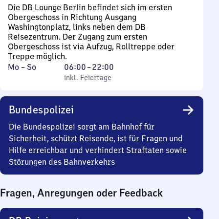
Die DB Lounge Berlin befindet sich im ersten
Obergeschoss in Richtung Ausgang
Washingtonplatz, links neben dem DB
Reisezentrum. Der Zugang zum ersten
Obergeschoss ist via Aufzug, Rolltreppe oder
Treppe möglich.
Montag
,
Von
Mo
–
So
06:00
–
22:00
bis
inkl. Feiertage
6
inkl. Feiertage
Sonntag
Uhr
bis
Bundespolizei
22
Uhr
Die Bundespolizei sorgt am Bahnhof für
Sicherheit, schützt Reisende, ist für Fragen und
Hilfe erreichbar und verhindert Straftaten sowie
Störungen des Bahnverkehrs
Fragen, Anregungen oder Feedback