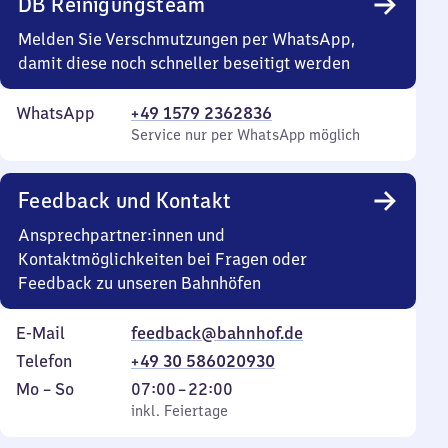
DB Reinigungsteam
Melden Sie Verschmutzungen per WhatsApp,
damit diese noch schneller beseitigt werden
WhatsApp
+49 1579 2362836
Service nur per WhatsApp möglich
Feedback und Kontakt
Ansprechpartner:innen und
Kontaktmöglichkeiten bei Fragen oder
Feedback zu unseren Bahnhöfen
E-Mail
feedback@bahnhof.de
Telefon
+49 30 586020930
Montag
,
Von
Mo
–
So
07:00
–
22:00
bis
inkl. Feiertage
7
inkl. Feiertage
Sonntag
Uhr