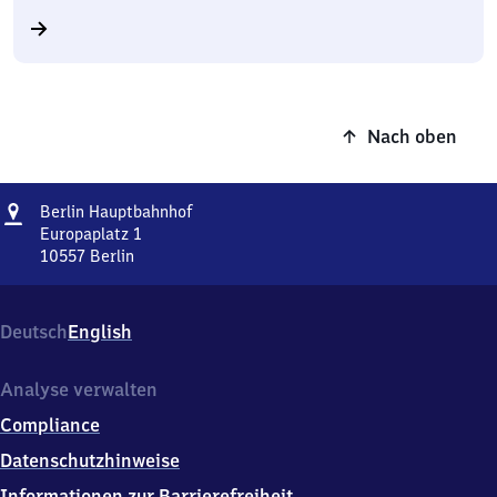
Nach oben
Adresse
Berlin
Berlin Hauptbahnhof
Hauptbahnhof
Europaplatz 1
10557
Berlin
Berlin
Hauptbahnhof,
Europaplatz
Deutsch
English
1,
1
0
Analyse verwalten
5
Compliance
5
7
Datenschutzhinweise
Berlin
Informationen zur Barrierefreiheit