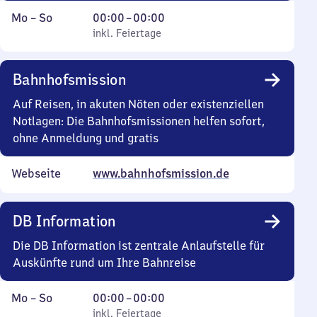
Montag
,
Von
Mo
–
So
00:00
–
00:00
bis
inkl. Feiertage
0
inkl. Feiertage
Sonntag
Uhr
bis
Bahnhofsmission
0
Uhr
Auf Reisen, in akuten Nöten oder existenziellen
Notlagen: Die Bahnhofsmissionen helfen sofort,
ohne Anmeldung und gratis
Webseite
www.bahnhofsmission.de
DB Information
Die DB Information ist zentrale Anlaufstelle für
Auskünfte rund um Ihre Bahnreise
Montag
,
Von
Mo
–
So
00:00
–
00:00
bis
inkl. Feiertage
0
inkl. Feiertage