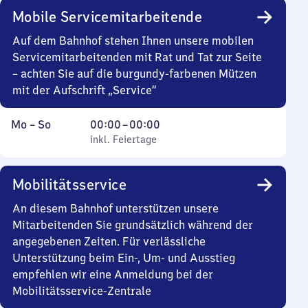
Mobile Servicemitarbeitende
Auf dem Bahnhof stehen Ihnen unsere mobilen
Servicemitarbeitenden mit Rat und Tat zur Seite
– achten Sie auf die burgundy-farbenen Mützen
mit der Aufschrift „Service“
Montag
,
Von
Mo
–
So
00:00
–
00:00
bis
inkl. Feiertage
0
inkl. Feiertage
Sonntag
Uhr
bis
Mobilitätsservice
0
Uhr
An diesem Bahnhof unterstützen unsere
Mitarbeitenden Sie grundsätzlich während der
angegebenen Zeiten. Für verlässliche
Unterstützung beim Ein-, Um- und Ausstieg
empfehlen wir eine Anmeldung bei der
Mobilitätsservice-Zentrale