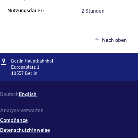
2 Stunden
Nach oben
Adresse
Berlin
Berlin Hauptbahnhof
Hauptbahnhof
Europaplatz 1
10557
Berlin
Berlin
Hauptbahnhof,
Europaplatz
Deutsch
English
1,
1
0
Analyse verwalten
5
Compliance
5
7
Datenschutzhinweise
Berlin