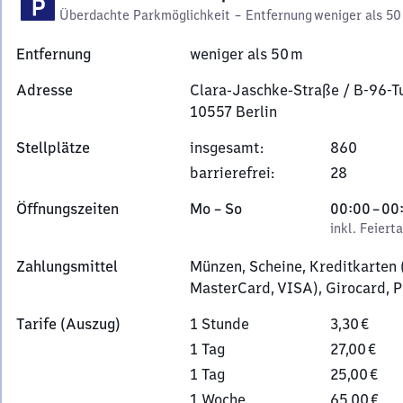
Überdachte Parkmöglichkeit
–
Entfernung
weniger als 50
Entfernung
weniger als 50 m
Adresse
Clara-Jaschke-Straße / B-96-T
10557
Berlin
Clara-
Stellplätze
insgesamt
:
860
Jaschke-
barrierefrei
:
28
Straße
/
Montag
,
Von
Öffnungszeiten
Mo
–
So
00:00
–
00
B-
bis
inkl. Feiertage
0
inkl. Feiert
96-
Sonntag
Uhr
Tunnel,
Zahlungsmittel
Münzen, Scheine, Kreditkarten
bis
1
MasterCard, VISA), Girocard, 
0
0
Uhr
Tarife (Auszug)
1 Stunde
3,30 €
5
5
1 Tag
27,00 €
7
1 Tag
25,00 €
Berlin
1 Woche
65,00 €