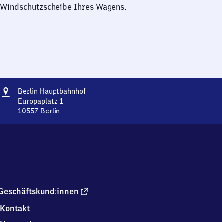
Windschutzscheibe Ihres Wagens.
Adresse
Berlin
Berlin Hauptbahnhof
Hauptbahnhof
Europaplatz 1
10557
Berlin
Berlin
Hauptbahnhof,
Europaplatz
1,
1
0
5
5
externer
Geschäftskund:innen
7
Link
Kontakt
Berlin