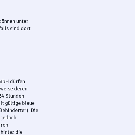
können unter
lls sind dort
GmbH dürfen
sweise deren
 24 Stunden
it gültige blaue
ehinderte“). Die
 jedoch
hren
hinter die