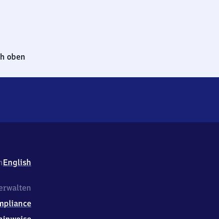
h oben
h
English
erwalten
mpliance