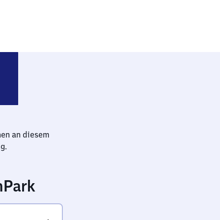
 Hauptbahnhof
hen an diesem
g.
nPark