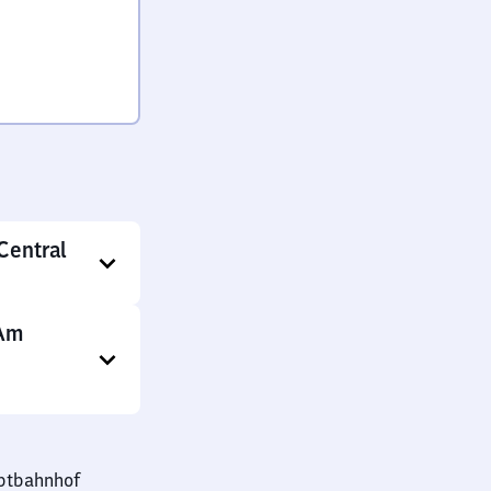
Central
 Am
uptbahnhof