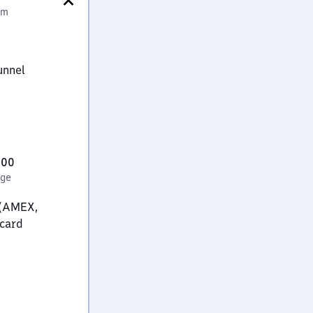
 m
unnel
:00
age
 (AMEX,
Pcard