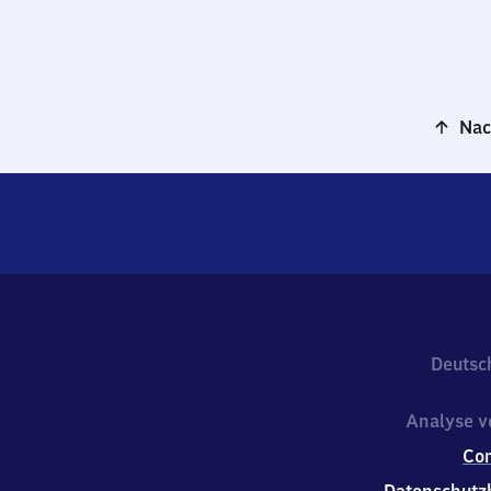
Nac
Deutsc
Analyse v
Co