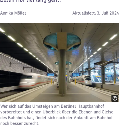
Von:
Annika Möller
Aktualisiert:
3. Juli 2024
Wer sich auf das Umsteigen am Berliner Hauptbahnhof
vorbereitet und einen Überblick über die Ebenen und Gleise
des Bahnhofs hat, findet sich nach der Ankunft am Bahnhof
noch besser zurecht.