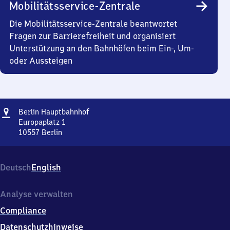
Mobilitätsservice-Zentrale
Die Mobilitätsservice-Zentrale beantwortet
Fragen zur Barrierefreiheit und organisiert
Unterstützung an den Bahnhöfen beim Ein-, Um-
oder Aussteigen
Adresse
Berlin
Berlin Hauptbahnhof
Hauptbahnhof
Europaplatz 1
10557
Berlin
Berlin
Hauptbahnhof,
Europaplatz
Deutsch
English
1,
1
0
Analyse verwalten
5
Compliance
5
7
Datenschutzhinweise