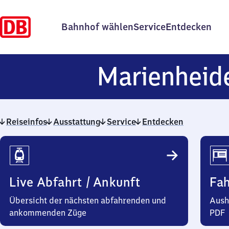
Bahnhof wählen
Service
Entdecken
Marienheid
Reiseinfos
Ausstattung
Service
Entdecken
Reiseinfos
Live Abfahrt / Ankunft
Fa
Übersicht der nächsten abfahrenden und
Aush
ankommenden Züge
PDF