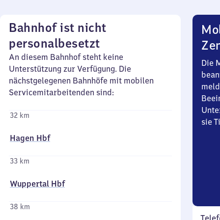
Bahnhof ist nicht
Mob
personalbesetzt
Zen
An diesem Bahnhof steht keine
Die 
Unterstützung zur Verfügung. Die
bean
nächstgelegenen Bahnhöfe mit mobilen
meld
Servicemitarbeitenden sind:
Beei
Unte
32 km
sie 
Hagen Hbf
33 km
Wuppertal Hbf
38 km
Telef