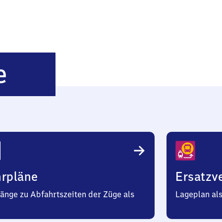
Marienheide
e
hrpläne
Ersatzv
änge zu Abfahrtszeiten der Züge als
Lageplan al