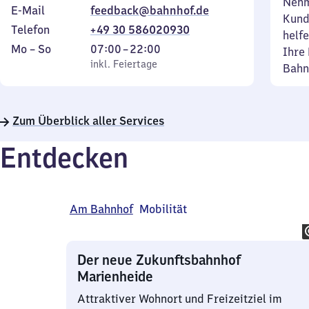
Nehm
E-Mail
feedback@bahnhof.de
Kund
Telefon
+49 30 586020930
helfe
Montag
,
Von
Mo
–
So
07:00
–
22:00
Ihre 
bis
inkl. Feiertage
7
inkl. Feiertage
Bahn
Sonntag
Uhr
bis
22
Zum Überblick aller Services
Uhr
Entdecken
Am Bahnhof
Mobilität
Der neue Zukunftsbahnhof
Marienheide
Attraktiver Wohnort und Freizeitziel im