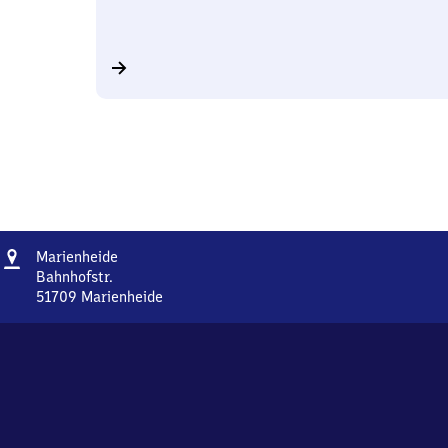
Adresse
Marienheide
Marienheide
Bahnhofstr.
51709
Marienheide
Marienheide,
Bahnhofstr.,
5
1
7
0
9