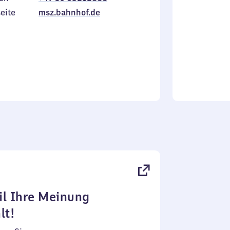
Sonntag
eite
msz.bahnhof.de
l Ihre Meinung
lt!