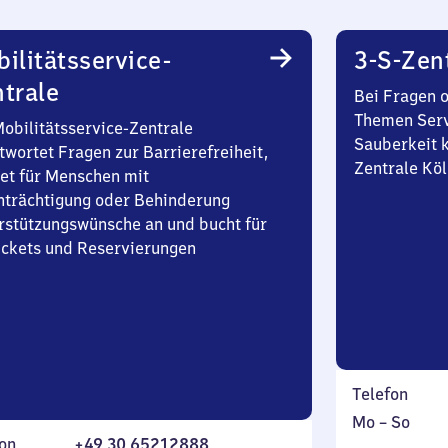
ilitätsservice-
3-S-Zen
trale
Bei Fragen 
Themen Serv
Mobilitätsservice-Zentrale
Sauberkeit k
twortet Fragen zur Barrierefreiheit,
Zentrale Köl
et für Menschen mit
nträchtigung oder Behinderung
rstützungswünsche an und bucht für
Tickets und Reservierungen
Telefon
Montag
,
Mo
–
So
on
+49 30 65212888
bis
inkl.