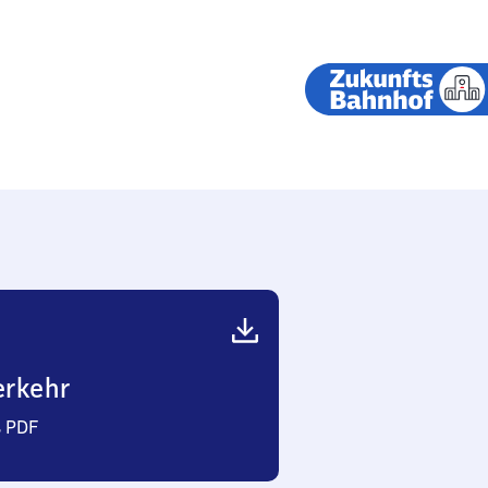
erkehr
s PDF