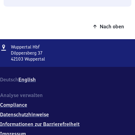
Nach oben
Adresse
Wuppertal
Wuppertal Hbf
Hauptbahnhof
Döppersberg 37
42103
Wuppertal
Wuppertal
Hauptbahnhof,
Döppersberg
Deutsch
English
37,
4
2
Analyse verwalten
1
Compliance
0
3
Datenschutzhinweise
Wuppertal
Informationen zur Barrierefreiheit
Impressum