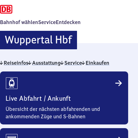
Bahnhof wählen
Service
Entdecken
Wuppertal
Wuppertal Hbf
Hauptbahnhof
Reiseinfos
Ausstattung
Service
Einkaufen
Reiseinfos
Live Abfahrt / Ankunft
Übersicht der nächsten abfahrenden und
ankommenden Züge und S-Bahnen