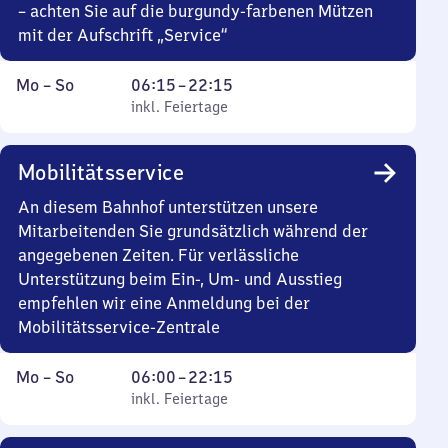
– achten Sie auf die burgundy-farbenen Mützen
mit der Aufschrift „Service“
Montag
,
Von
Mo
–
So
06:15
–
22:15
bis
inkl. Feiertage
6
inkl. Feiertage
Sonntag
Uhr
15
Mobilitätsservice
bis
22
An diesem Bahnhof unterstützen unsere
Uhr
Mitarbeitenden Sie grundsätzlich während der
15
angegebenen Zeiten. Für verlässliche
Unterstützung beim Ein-, Um- und Ausstieg
empfehlen wir eine Anmeldung bei der
Mobilitätsservice-Zentrale
Montag
,
Von
Mo
–
So
06:00
–
22:15
bis
inkl. Feiertage
6
inkl. Feiertage
Sonntag
Uhr