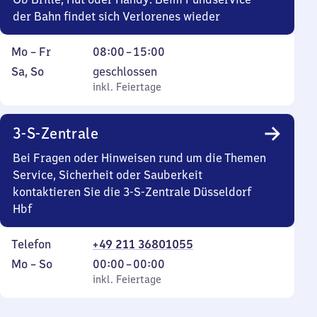
15
der Bahn findet sich Verlorenes wieder
Montag
Von
Mo
–
Fr
08:00
–
15:00
bis
8
Samstag
,
Sa
,
So
geschlossen
Freitag
Uhr
und
inkl. Feiertage
inkl. Feiertage
bis
Sonntag
15
3-S-Zentrale
Uhr
Bei Fragen oder Hinweisen rund um die Themen
Service, Sicherheit oder Sauberkeit
kontaktieren Sie die 3-S-Zentrale Düsseldorf
Hbf
Telefon
+49 211 36801055
Montag
,
Von
Mo
–
So
00:00
–
00:00
bis
inkl. Feiertage
0
inkl. Feiertage
Sonntag
Uhr
bis