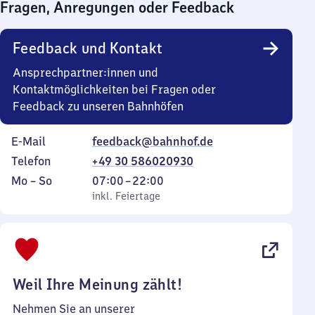
Fragen, Anregungen oder Feedback
0
Uhr
Feedback und Kontakt
Ansprechpartner:innen und
Kontaktmöglichkeiten bei Fragen oder
Feedback zu unseren Bahnhöfen
E-Mail
feedback@bahnhof.de
Telefon
+49 30 586020930
Montag
,
Von
Mo
–
So
07:00
–
22:00
bis
inkl. Feiertage
7
inkl. Feiertage
Sonntag
Uhr
bis
22
Uhr
Weil Ihre Meinung zählt!
Nehmen Sie an unserer