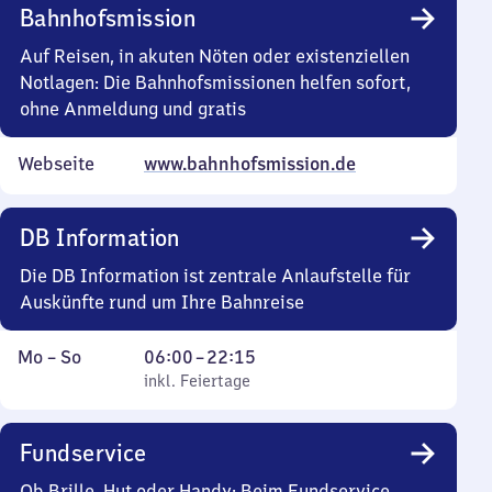
bis
Bahnhofsmission
22
Uhr
Auf Reisen, in akuten Nöten oder existenziellen
15
Notlagen: Die Bahnhofsmissionen helfen sofort,
ohne Anmeldung und gratis
Webseite
www.bahnhofsmission.de
DB Information
Die DB Information ist zentrale Anlaufstelle für
Auskünfte rund um Ihre Bahnreise
Montag
,
Von
Mo
–
So
06:00
–
22:15
bis
inkl. Feiertage
6
inkl. Feiertage
Sonntag
Uhr
bis
Fundservice
22
Uhr
Ob Brille, Hut oder Handy: Beim Fundservice