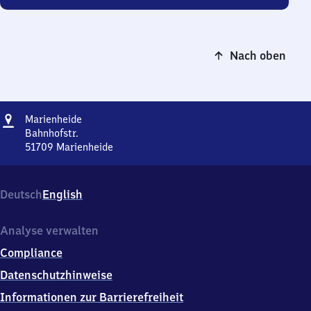
Nach oben
Adresse
Marienheide
Marienheide
Bahnhofstr.
51709
Marienheide
Marienheide,
Bahnhofstr.,
5
Deutsch
English
1
7
0
Analyse verwalten
9
Compliance
Marienheide
Datenschutzhinweise
Informationen zur Barrierefreiheit