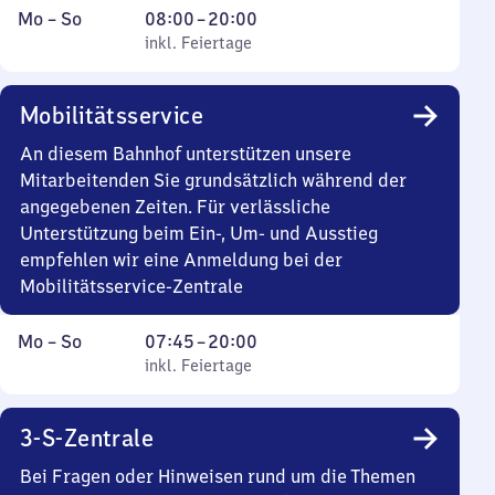
Montag
,
Von
Mo
–
So
08:00
–
20:00
bis
inkl. Feiertage
8
inkl. Feiertage
Sonntag
Uhr
bis
Mobilitätsservice
20
Uhr
An diesem Bahnhof unterstützen unsere
Mitarbeitenden Sie grundsätzlich während der
angegebenen Zeiten. Für verlässliche
Unterstützung beim Ein-, Um- und Ausstieg
empfehlen wir eine Anmeldung bei der
Mobilitätsservice-Zentrale
Montag
,
Von
Mo
–
So
07:45
–
20:00
bis
inkl. Feiertage
7
inkl. Feiertage
Sonntag
Uhr
45
3-S-Zentrale
bis
20
Bei Fragen oder Hinweisen rund um die Themen