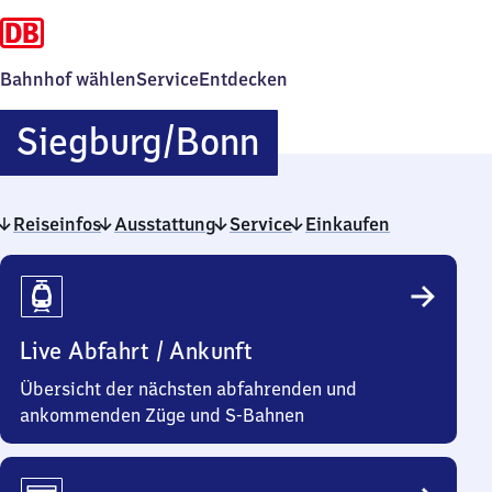
Bahnhof wählen
Service
Entdecken
Siegburg/​
Siegburg/​Bonn
Bonn
Reiseinfos
Ausstattung
Service
Einkaufen
Reiseinfos
Live Abfahrt / Ankunft
Übersicht der nächsten abfahrenden und
ankommenden Züge und S-Bahnen