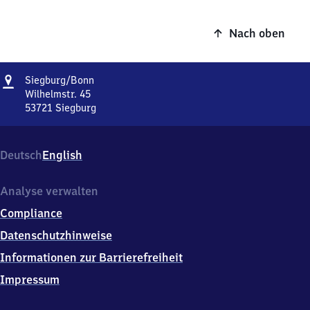
Nach oben
Adresse
Siegburg/​
Siegburg/​Bonn
Bonn
Wilhelmstr. 45
53721
Siegburg
Siegburg/​
Bonn,
Wilhelmstr.
Deutsch
English
45,
5
3
Analyse verwalten
7
Compliance
2
1
Datenschutzhinweise
Siegburg
Informationen zur Barrierefreiheit
Impressum