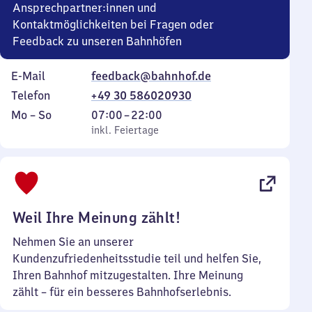
Ansprechpartner:innen und
Kontaktmöglichkeiten bei Fragen oder
Feedback zu unseren Bahnhöfen
E-Mail
feedback@bahnhof.de
Telefon
+49 30 586020930
Montag
,
Von
Mo
–
So
07:00
–
22:00
bis
inkl. Feiertage
7
inkl. Feiertage
Sonntag
Uhr
bis
22
Uhr
Weil Ihre Meinung zählt!
Nehmen Sie an unserer
Kundenzufriedenheitsstudie teil und helfen Sie,
Ihren Bahnhof mitzugestalten. Ihre Meinung
zählt – für ein besseres Bahnhofserlebnis.