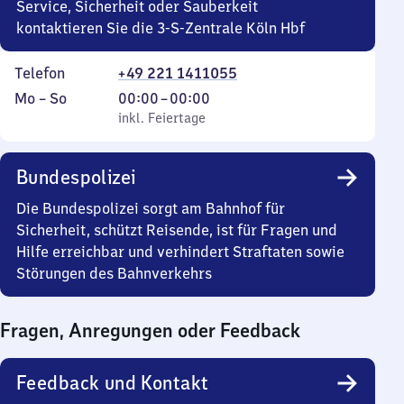
Uhr
Service, Sicherheit oder Sauberkeit
kontaktieren Sie die 3-S-Zentrale Köln Hbf
Telefon
+49 221 1411055
Montag
,
Von
Mo
–
So
00:00
–
00:00
bis
inkl. Feiertage
0
inkl. Feiertage
Sonntag
Uhr
bis
Bundespolizei
0
Uhr
Die Bundespolizei sorgt am Bahnhof für
Sicherheit, schützt Reisende, ist für Fragen und
Hilfe erreichbar und verhindert Straftaten sowie
Störungen des Bahnverkehrs
Fragen, Anregungen oder Feedback
Feedback und Kontakt