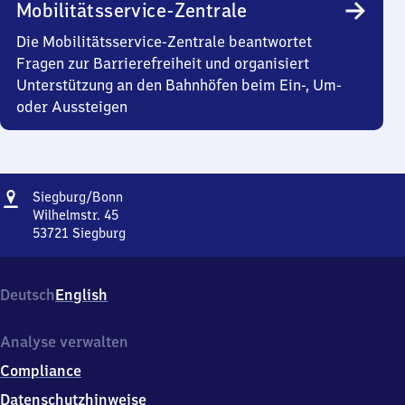
Mobilitätsservice-Zentrale
Die Mobilitätsservice-Zentrale beantwortet
Fragen zur Barrierefreiheit und organisiert
Unterstützung an den Bahnhöfen beim Ein-, Um-
oder Aussteigen
Adresse
Siegburg/​
Siegburg/​Bonn
Bonn
Wilhelmstr. 45
53721
Siegburg
Siegburg/​
Bonn,
Wilhelmstr.
Deutsch
English
45,
5
3
Analyse verwalten
7
Compliance
2
1
Datenschutzhinweise