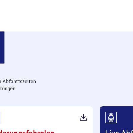
nn
n Abfahrtszeiten
rungen.
(PDF,