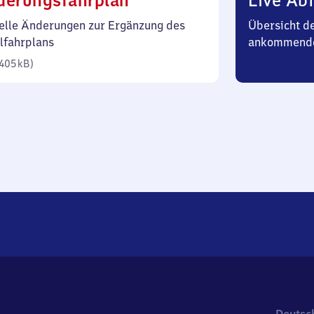
derungsfahrplan
Live Abf
405
elle Änderungen zur Ergänzung des
Übersicht d
Kilobyte)
lfahrplans
ankommende
405 kB
)