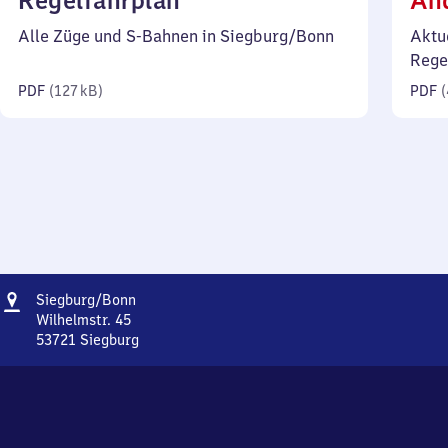
Regelfahrplan
Än
127
Alle Züge und S-Bahnen in Siegburg/​Bonn
Aktu
Kilobyte)
Rege
PDF
(
127 kB
)
PDF
(
Adresse
Siegburg/​
Siegburg/​Bonn
Bonn
Wilhelmstr. 45
53721
Siegburg
Siegburg/​
Bonn,
Wilhelmstr.
45,
5