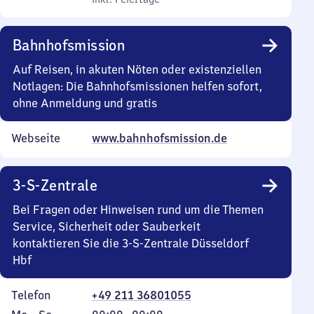
Uhr
Uhr
13
Uhr
bis
bis
Uhr
30
13
21
Bahnhofsmission
30
Uhr
Uhr
30
30
Auf Reisen, in akuten Nöten oder existenziellen
Notlagen: Die Bahnhofsmissionen helfen sofort,
ohne Anmeldung und gratis
Webseite
www.bahnhofsmission.de
3-S-Zentrale
Bei Fragen oder Hinweisen rund um die Themen
Service, Sicherheit oder Sauberkeit
kontaktieren Sie die 3-S-Zentrale Düsseldorf
Hbf
Telefon
+49 211 36801055