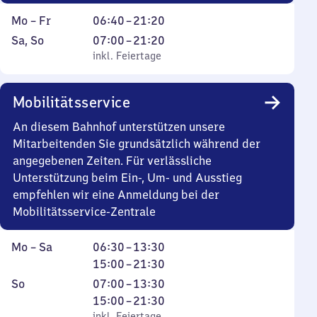
Montag
Von
Mo
–
Fr
06:40
–
21:20
bis
6
Samstag
,
Von
Sa
,
So
07:00
–
21:20
Freitag
Uhr
und
inkl. Feiertage
7
inkl. Feiertage
40
Sonntag
Uhr
bis
bis
Mobilitätsservice
21
21
Uhr
Uhr
An diesem Bahnhof unterstützen unsere
20
20
Mitarbeitenden Sie grundsätzlich während der
angegebenen Zeiten. Für verlässliche
Unterstützung beim Ein-, Um- und Ausstieg
empfehlen wir eine Anmeldung bei der
Mobilitätsservice-Zentrale
Montag
Von
Von
Mo
–
Sa
06:30
–
13:30
bis
6
15
15:00
–
21:30
Samstag
Uhr
Uhr
Sonntag
,
Von
Von
So
07:00
–
13:30
30
bis
inkl. Feiertage
7
15
15:00
–
21:30
bis
21
inkl. Feiertage