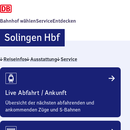
Bahnhof wählen
Service
Entdecken
Solingen
Solingen Hbf
Hauptbahnhof
Reiseinfos
Ausstattung
Service
Reiseinfos
Live Abfahrt / Ankunft
Übersicht der nächsten abfahrenden und
ankommenden Züge und S-Bahnen