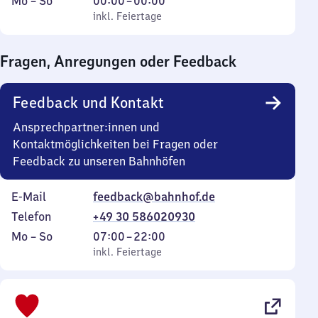
Montag
,
Von
Mo
–
So
00:00
–
00:00
bis
inkl. Feiertage
0
inkl. Feiertage
Sonntag
Uhr
bis
Fragen, Anregungen oder Feedback
0
Uhr
Feedback und Kontakt
Ansprechpartner:innen und
Kontaktmöglichkeiten bei Fragen oder
Feedback zu unseren Bahnhöfen
E-Mail
feedback@bahnhof.de
Telefon
+49 30 586020930
Montag
,
Von
Mo
–
So
07:00
–
22:00
bis
inkl. Feiertage
7
inkl. Feiertage
Sonntag
Uhr
bis
22