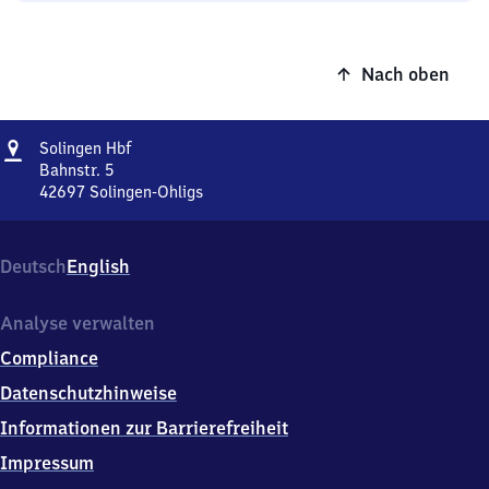
Nach oben
Adresse
Solingen
Solingen Hbf
Hauptbahnhof
Bahnstr. 5
42697
Solingen-Ohligs
Solingen
Hauptbahnhof,
Bahnstr.
Deutsch
English
5,
4
2
Analyse verwalten
6
Compliance
9
7
Datenschutzhinweise
Solingen-
Informationen zur Barrierefreiheit
Ohligs
Impressum