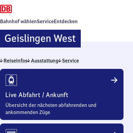
Bahnhof wählen
Service
Entdecken
Geislingen
Geislingen West
West
Reiseinfos
Ausstattung
Service
Reiseinfos
Live Abfahrt / Ankunft
Übersicht der nächsten abfahrenden und
ankommenden Züge