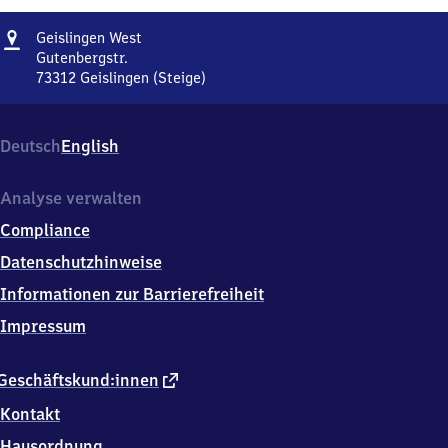
Adresse
Geislingen
Geislingen West
West
Gutenbergstr.
73312
Geislingen (Steige)
Geislingen
West,
Gutenbergstr.,
Deutsch
English
7
3
3
Analyse verwalten
1
Compliance
2
Geislingen
Datenschutzhinweise
(Steige)
Informationen zur Barrierefreiheit
Impressum
externer
Geschäftskund:innen
Link
Kontakt
Hausordnung