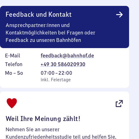
Uhr
Feedback und Kontakt
Ansprechpartner:innen und
Kontaktmöglichkeiten bei Fragen oder
Feedback zu unseren Bahnhöfen
E-Mail
feedback@bahnhof.de
Telefon
+49 30 586020930
Montag
,
Von
Mo
–
So
07:00
–
22:00
bis
inkl. Feiertage
7
inkl. Feiertage
Sonntag
Uhr
bis
22
Uhr
Weil Ihre Meinung zählt!
Nehmen Sie an unserer
Kundenzufriedenheitsstudie teil und helfen Sie,