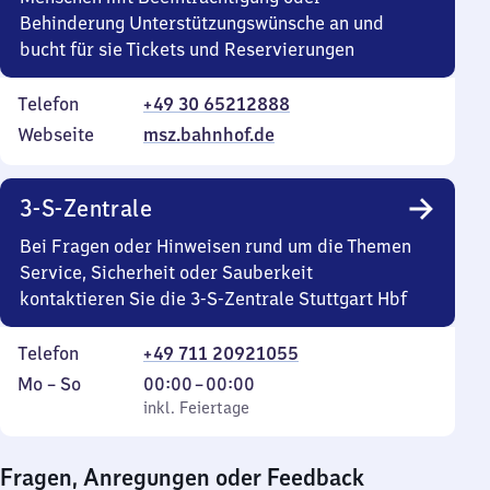
Behinderung Unterstützungswünsche an und
bucht für sie Tickets und Reservierungen
Telefon
+49 30 65212888
Webseite
msz.bahnhof.de
3-S-Zentrale
Bei Fragen oder Hinweisen rund um die Themen
Service, Sicherheit oder Sauberkeit
kontaktieren Sie die 3-S-Zentrale Stuttgart Hbf
Telefon
+49 711 20921055
Montag
,
Von
Mo
–
So
00:00
–
00:00
bis
inkl. Feiertage
0
inkl. Feiertage
Sonntag
Uhr
bis
Fragen, Anregungen oder Feedback
0