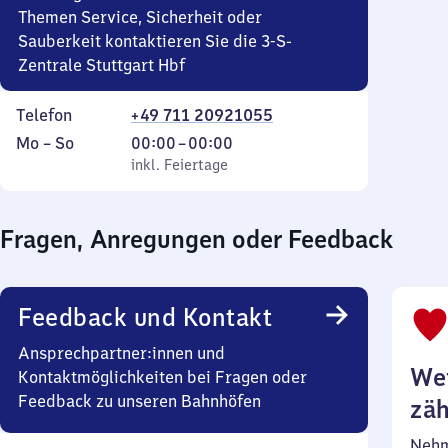
Themen Service, Sicherheit oder
Sauberkeit kontaktieren Sie die 3-S-
Zentrale Stuttgart Hbf
Telefon
+49 711 20921055
Montag
,
Von
Mo
–
So
00:00
–
00:00
bis
inkl. Feiertage
0
inkl. Feiertage
Sonntag
Uhr
bis
Fragen, Anregungen oder Feedback
0
Uhr
Feedback und Kontakt
Ansprechpartner:innen und
Wei
Kontaktmöglichkeiten bei Fragen oder
Feedback zu unseren Bahnhöfen
zäh
Nehm