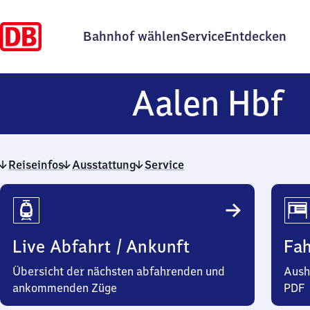
Bahnhof wählen
Service
Entdecken
A
Aalen Hbf
H
Reiseinfos
Ausstattung
Service
Reiseinfos
Live Abfahrt / Ankunft
Fa
Übersicht der nächsten abfahrenden und
Aush
ankommenden Züge
PDF