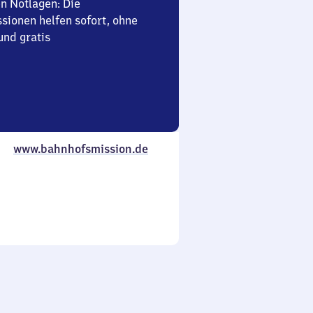
en Notlagen: Die
sionen helfen sofort, ohne
nd gratis
www.bahnhofsmission.de