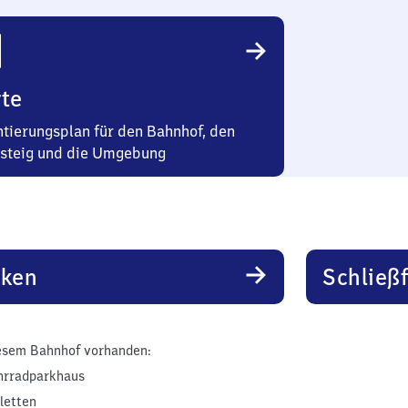
te
ntierungsplan für den Bahnhof, den
steig und die Umgebung
rken
Schließ
esem Bahnhof vorhanden:
hrradparkhaus
iletten