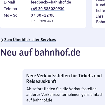
E-Mail
feedback@bahnhof.de
Kund
Telefon
+49 30 586020930
helfe
Montag
,
Von
Mo
–
So
07:00
–
22:00
Ihre 
bis
inkl. Feiertage
7
inkl. Feiertage
Bahn
Sonntag
Uhr
bis
22
Zum Überblick aller Services
Uhr
Neu auf bahnhof.de
Neu: Verkaufsstellen für Tickets und
Reiseauskunft
Ab sofort finden Sie die Verkaufsstellen
anderer Verkehrsunternehmen ganz einfach
auf bahnhof.de