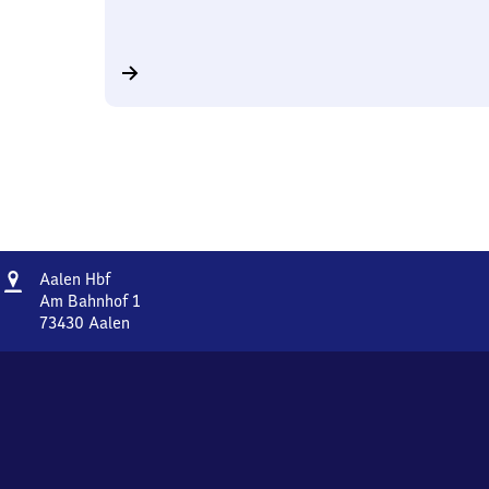
Adresse
Aalen
Aalen Hbf
Hauptbahnhof
Am Bahnhof 1
73430
Aalen
Aalen
Hauptbahnhof,
Am
Bahnhof
1,
7
3