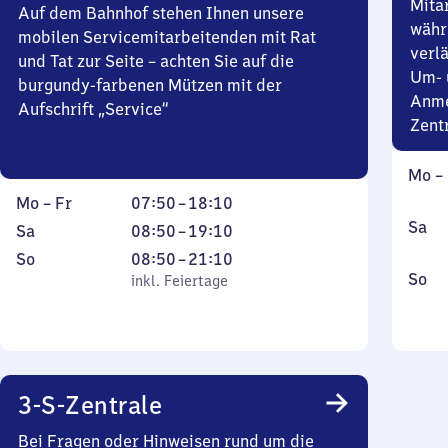
Mita
Auf dem Bahnhof stehen Ihnen unsere
währ
mobilen Servicemitarbeitenden mit Rat
verlä
und Tat zur Seite – achten Sie auf die
Um- 
burgundy-farbenen Mützen mit der
Anme
Aufschrift „Service“
Zent
Mont
Mo
–
bis
Montag
Von
Mo
–
Fr
07:50
–
18:10
Freit
bis
7
Sams
Sa
Samstag
Von
Sa
08:50
–
19:10
Freitag
Uhr
8
Sonntag
,
Von
So
08:50
–
21:10
50
Uhr
Sonn
,
So
inkl. Feiertage
8
inkl. Feiertage
bis
50
ink
Uhr
18
bis
50
Uhr
19
bis
10
Uhr
21
10
3-S-Zentrale
Uhr
10
Bei Fragen oder Hinweisen rund um die