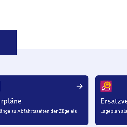
alen
auptbahnhof
hrpläne
Ersatzv
änge zu Abfahrtszeiten der Züge als
Lageplan al