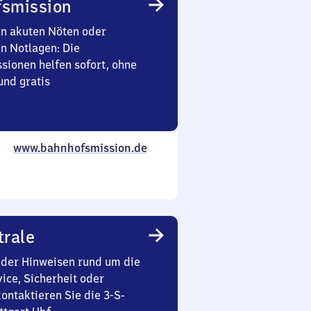
smission
in akuten Nöten oder
en Notlagen: Die
sionen helfen sofort, ohne
nd gratis
www.bahnhofsmission.de
trale
oder Hinweisen rund um die
ice, Sicherheit oder
ontaktieren Sie die 3-S-