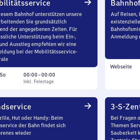
ilitätsservice
Bahnhof
iesem Bahnhof unterstützen unsere
Auf Reisen, 
rbeitenden Sie grundsätzlich
existenziell
end der angegebenen Zeiten. Für
Bahnhofsmis
ssliche Unterstützung beim Ein-,
Anmeldung u
und Ausstieg empfehlen wir eine
ldung bei der Mobilitätsservice-
rale
Webseite
ag
,
Von
So
00:00
–
00:00
inkl. Feiertage
0
inkl. Feiertage
tag
Uhr
bis
0
dservice
3-S-Zen
Uhr
rille, Hut oder Handy: Beim
Bei Fragen 
service der Bahn findet sich
Themen Serv
orenes wieder
Sauberkeit k