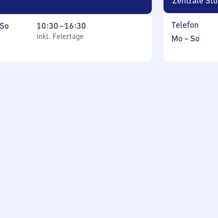
Zentrale Stu
Telefon
ag
,
Von
So
10:30
–
16:30
inkl. Feiertage
10
inkl. Feiertage
Montag
,
Mo
–
So
tag
Uhr
bis
inkl.
30
Sonntag
bis
16
Uhr
30