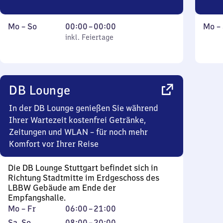
Montag
,
Von
Mont
Mo
–
So
00:00
–
00:00
Mo
–
bis
inkl. Feiertage
0
inkl. Feiertage
bis
Sonntag
Uhr
Sonn
bis
0
Uhr
DB Lounge
In der DB Lounge genießen Sie während
Ihrer Wartezeit kostenfrei Getränke,
Zeitungen und WLAN – für noch mehr
Komfort vor Ihrer Reise
Die DB Lounge Stuttgart befindet sich in
Richtung Stadtmitte im Erdgeschoss des
LBBW Gebäude am Ende der
Empfangshalle.
Montag
Von
Mo
–
Fr
06:00
–
21:00
bis
6
Samstag
,
Von
Sa
,
So
08:00
–
20:00