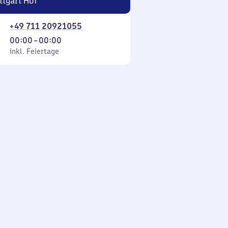
ttgart Hbf
+49 711 20921055
Von
00:00
–
00:00
 Feiertage
0
inkl. Feiertage
Uhr
bis
0
Uhr