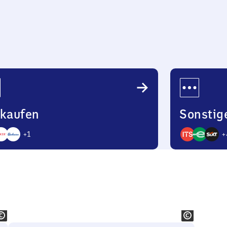
22
Uhr
nkaufen
Sonstig
+
1
+
7
bote
Angebote