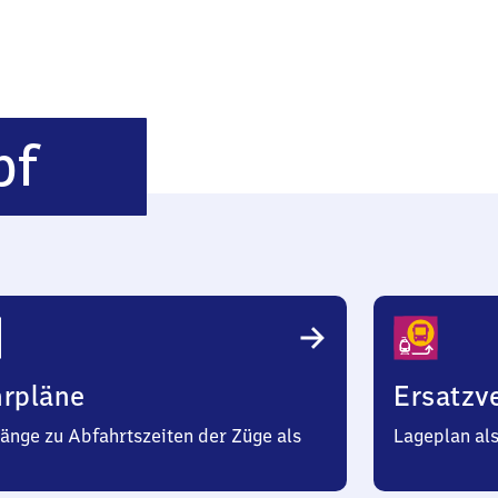
Stuttgart
bf
Hauptbahnhof
hrpläne
Ersatzv
änge zu Abfahrtszeiten der Züge als
Lageplan al