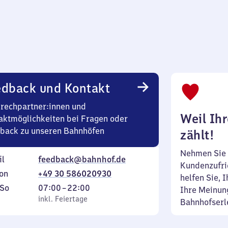
edback und Kontakt
rechpartner:innen und
Weil Ih
aktmöglichkeiten bei Fragen oder
back zu unseren Bahnhöfen
zählt!
Nehmen Sie 
il
feedback@bahnhof.de
Kundenzufrie
on
+49 30 586020930
helfen Sie, 
ag
,
Von
So
07:00
–
22:00
Ihre Meinung
inkl. Feiertage
7
inkl. Feiertage
Bahnhofserl
tag
Uhr
bis