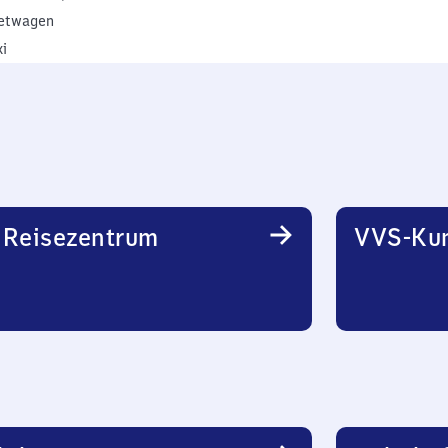
etwagen
xi
 Reisezentrum
VVS-Ku