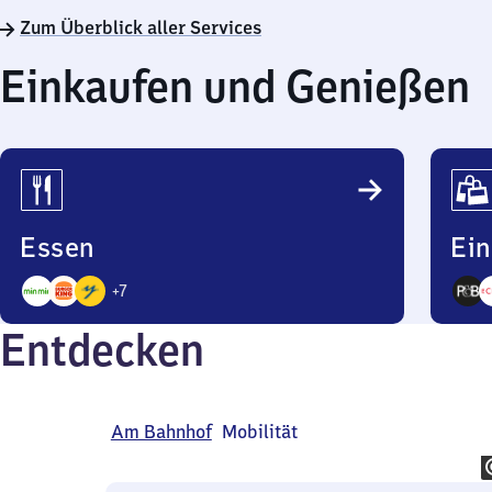
Zum Überblick aller Services
Einkaufen und Genießen
Essen
Ei
+
7
10
4
Entdecken
Angebote
Ange
Am Bahnhof
Mobilität