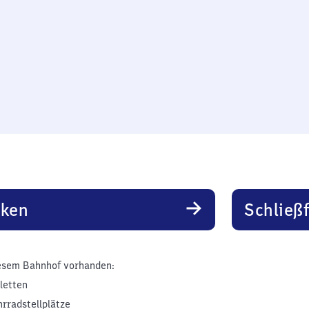
rken
Schließ
esem Bahnhof vorhanden:
iletten
hrradstellplätze