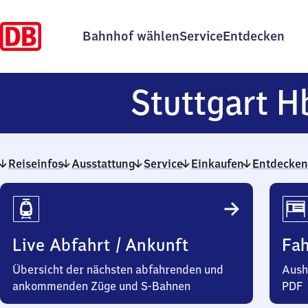
Bahnhof wählen
Service
Entdecken
Stuttgart H
Reiseinfos
Ausstattung
Service
Einkaufen
Entdecken
Reiseinfos
Live Abfahrt / Ankunft
Fa
Übersicht der nächsten abfahrenden und
Aush
ankommenden Züge und S-Bahnen
PDF