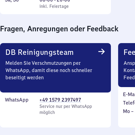
Freitag
Uhr
und
inkl. Feiertage
8
inkl. Feiertage
bis
Sonntag
Uhr
21
bis
Fragen, Anregungen oder Feedback
Uhr
20
Uhr
DB Reinigungsteam
Fe
Melden Sie Verschmutzungen per
Ansp
WhatsApp, damit diese noch schneller
Kont
beseitigt werden
Feed
E-Ma
WhatsApp
+49 1579 2397497
Telef
Service nur per WhatsApp
Mont
Mo
–
möglich
bis
Sonn