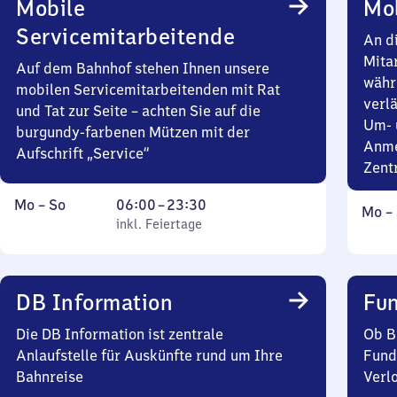
Mobile
Mob
Servicemitarbeitende
An d
Mita
Auf dem Bahnhof stehen Ihnen unsere
währ
mobilen Servicemitarbeitenden mit Rat
verlä
und Tat zur Seite – achten Sie auf die
Um- 
burgundy-farbenen Mützen mit der
Anme
Aufschrift „Service“
Zent
Montag
,
Von
Mo
–
So
06:00
–
23:30
Mont
Mo
–
bis
inkl. Feiertage
6
inkl. Feiertage
bis
Sonntag
Uhr
Sonn
bis
23
DB Information
Fun
Uhr
30
Die DB Information ist zentrale
Ob B
Anlaufstelle für Auskünfte rund um Ihre
Fund
Bahnreise
Verl