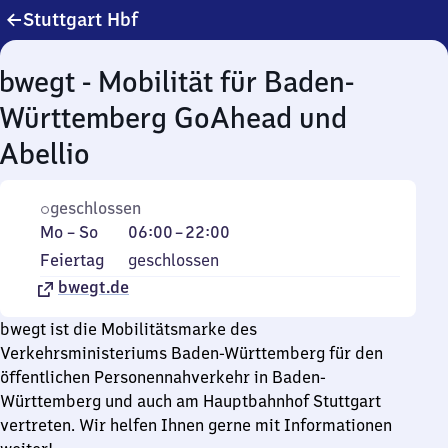
Stuttgart Hbf
bwegt - Mobilität für Baden-
Württemberg GoAhead und
Abellio
geschlossen
Montag
Von
Mo
–
So
06:00
–
22:00
bis
6
Feiertag
Feiertag
geschlossen
Sonntag
Uhr
bwegt.de
bis
22
bwegt ist die Mobilitätsmarke des
Uhr
Verkehrsministeriums Baden-Württemberg für den
öffentlichen Personennahverkehr in Baden-
Württemberg und auch am Hauptbahnhof Stuttgart
vertreten. Wir helfen Ihnen gerne mit Informationen