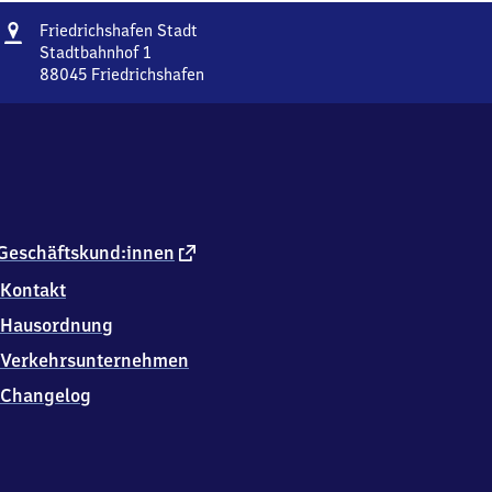
Adresse
Friedrichshafen
Friedrichshafen Stadt
Stadt
Stadtbahnhof 1
88045
Friedrichshafen
Friedrichshafen
Stadt,
Stadtbahnhof
1,
8
8
0
4
externer
Geschäftskund:innen
5
Link
Kontakt
Friedrichshafen
Hausordnung
Verkehrsunternehmen
Changelog