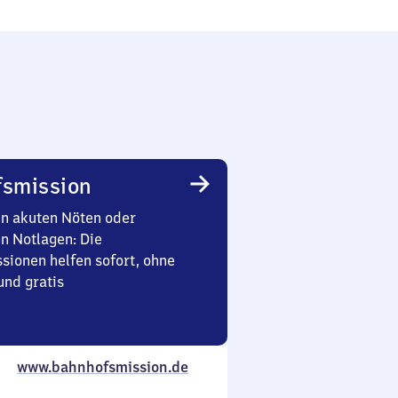
smission
in akuten Nöten oder
en Notlagen: Die
sionen helfen sofort, ohne
nd gratis
www.bahnhofsmission.de