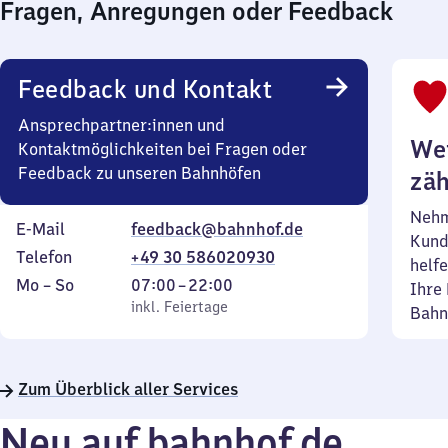
Fragen, Anregungen oder Feedback
Uhr
Feedback und Kontakt
Ansprechpartner:innen und
Wei
Kontaktmöglichkeiten bei Fragen oder
Feedback zu unseren Bahnhöfen
zäh
Nehm
E-Mail
feedback@bahnhof.de
Kund
Telefon
+49 30 586020930
helfe
Montag
,
Von
Mo
–
So
07:00
–
22:00
Ihre 
bis
inkl. Feiertage
7
inkl. Feiertage
Bahn
Sonntag
Uhr
bis
22
Zum Überblick aller Services
Uhr
Neu auf bahnhof.de