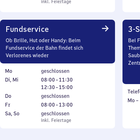
bis
inkl. Feiertage
8
inkl. Feiertage
bis
Sonntag
Uhr
Sonn
20
bis
Fundservice
3-S
18
Uhr
Ob Brille, Hut oder Handy: Beim
Bei 
50
Fundservice der Bahn findet sich
Them
Verlorenes wieder
Saub
Zentr
Montag
Mo
geschlossen
Dienstag
Von
Von
Di
,
Mi
08:00
–
11:30
und
8
12
12:30
–
15:00
Telef
Mittwoch
Uhr
Uhr
Donnerstag
Do
geschlossen
Mont
Mo
–
bis
30
Freitag
Von
Fr
08:00
–
13:00
bis
11
bis
8
Samstag
,
Sa
,
So
geschlossen
Sonn
Uhr
15
Uhr
und
inkl. Feiertage
inkl. Feiertage
30
Uhr
bis
Sonntag
13