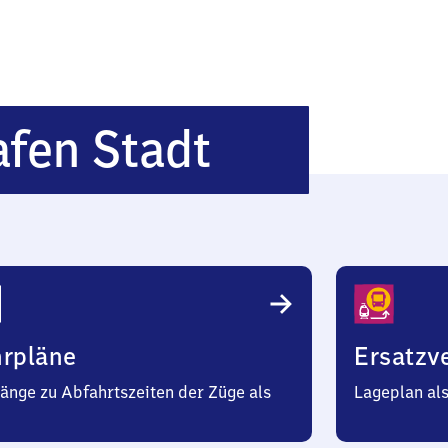
Friedrichs
afen Stadt
Stadt
hrpläne
Ersatzv
änge zu Abfahrtszeiten der Züge als
Lageplan al