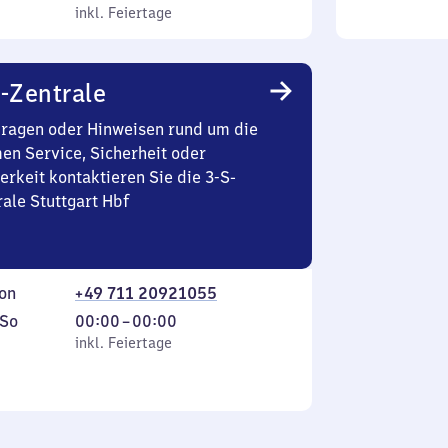
inkl. Feiertage
8
inkl. Feiertage
tag
Uhr
20
bis
-Zentrale
18
Fragen oder Hinweisen rund um die
Uhr
en Service, Sicherheit oder
50
erkeit kontaktieren Sie die 3-S-
ale Stuttgart Hbf
on
+49 711 20921055
ag
,
Von
So
00:00
–
00:00
inkl. Feiertage
0
inkl. Feiertage
tag
Uhr
bis
0
Uhr