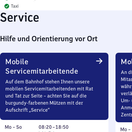
Taxi
Service
Hilfe und Orientierung vor Ort
Mobile
Mob
Servicemitarbeitende
An d
Mita
Auf dem Bahnhof stehen Ihnen unsere
währ
mobilen Servicemitarbeitenden mit Rat
verlä
und Tat zur Seite – achten Sie auf die
Um- 
burgundy-farbenen Mützen mit der
Anme
Aufschrift „Service“
Zent
Montag
,
Von
Mo
–
So
08:20
–
18:50
Mont
Mo
–