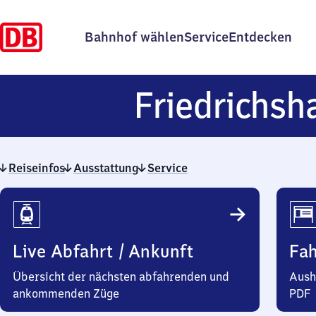
Bahnhof wählen
Service
Entdecken
Friedrichsh
Reiseinfos
Ausstattung
Service
Reiseinfos
Live Abfahrt / Ankunft
Fa
Übersicht der nächsten abfahrenden und
Aush
ankommenden Züge
PDF