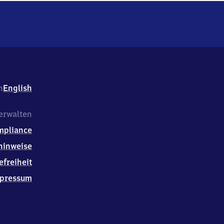
h
English
erwalten
mpliance
hinweise
efreiheit
pressum