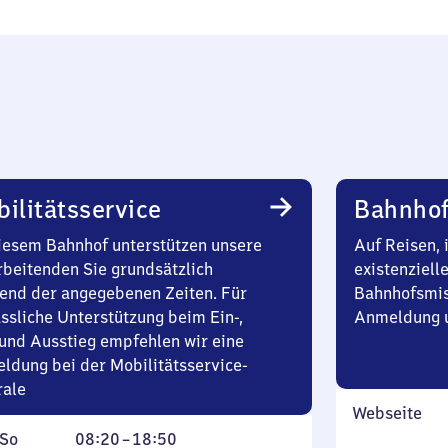
ilitätsservice
Bahnhof
iesem Bahnhof unterstützen unsere
Auf Reisen, 
rbeitenden Sie grundsätzlich
existenziell
end der angegebenen Zeiten. Für
Bahnhofsmis
ssliche Unterstützung beim Ein-,
Anmeldung u
und Ausstieg empfehlen wir eine
ldung bei der Mobilitätsservice-
rale
Webseite
ag
,
Von
So
08:20
–
18:50