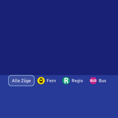
Alle Züge
Fern
Regio
Bus
Bei Fragen oder Feedback zu dieser Abfahrtstafel
wenden Sie sich gerne per E-Mail an