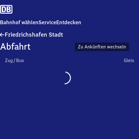
Bahnhof wählen
Service
Entdecken
Friedrichshafen
Friedrichshafen Stadt
Stadt
Abfahrt
Zu Ankünften wechseln
Zug / Bus
Gleis
Wird
geladen…