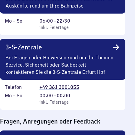
30
Auskünfte rund um Ihre Bahnreise
Montag
,
Von
Mo
–
So
06:00
–
22:30
bis
inkl. Feiertage
6
inkl. Feiertage
Sonntag
Uhr
bis
3-S-Zentrale
22
Uhr
Bei Fragen oder Hinweisen rund um die Themen
30
Service, Sicherheit oder Sauberkeit
kontaktieren Sie die 3-S-Zentrale Erfurt Hbf
Telefon
+49 361 3001055
Montag
,
Von
Mo
–
So
00:00
–
00:00
bis
inkl. Feiertage
0
inkl. Feiertage
Sonntag
Uhr
bis
Fragen, Anregungen oder Feedback
0
Uhr