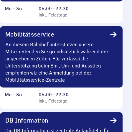
Montag
,
Von
Mo
–
So
06:00
–
22:30
bis
inkl. Feiertage
6
inkl. Feiertage
Sonntag
Uhr
bis
Mobilitätsservice
22
Uhr
An diesem Bahnhof unterstützen unsere
30
Mitarbeitenden Sie grundsätzlich während der
angegebenen Zeiten. Für verlässliche
Unterstützung beim Ein-, Um- und Ausstieg
empfehlen wir eine Anmeldung bei der
Mobilitätsservice-Zentrale
Montag
,
Von
Mo
–
So
06:00
–
22:30
bis
inkl. Feiertage
6
inkl. Feiertage
Sonntag
Uhr
bis
DB Information
22
Uhr
Die DB Information ist zentrale Anlaufstelle für