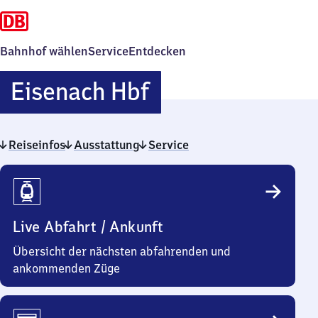
Bahnhof wählen
Service
Entdecken
Eisenach
Eisenach Hbf
Hauptbahnhof
Reiseinfos
Ausstattung
Service
Reiseinfos
Live Abfahrt / Ankunft
Übersicht der nächsten abfahrenden und
ankommenden Züge