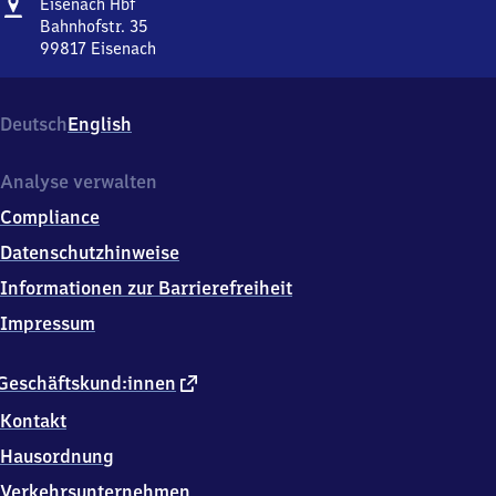
Adresse
Eisenach
Eisenach Hbf
Hauptbahnhof
Bahnhofstr. 35
99817
Eisenach
Eisenach
Hauptbahnhof,
Bahnhofstr.
Deutsch
English
35,
9
9
Analyse verwalten
8
Compliance
1
7
Datenschutzhinweise
Eisenach
Informationen zur Barrierefreiheit
Impressum
externer
Geschäftskund:innen
Link
Kontakt
Hausordnung
Verkehrsunternehmen