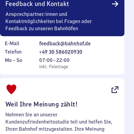
Feedback und Kontakt
Ansprechpartner:innen und
Kontaktmöglichkeiten bei Fragen oder
Feedback zu unseren Bahnhöfen
E-Mail
feedback@bahnhof.de
Telefon
+49 30 586020930
Montag
,
Von
Mo
–
So
07:00
–
22:00
bis
inkl. Feiertage
7
inkl. Feiertage
Sonntag
Uhr
bis
22
Uhr
Weil Ihre Meinung zählt!
Nehmen Sie an unserer
Kundenzufriedenheitsstudie teil und helfen Sie,
Ihren Bahnhof mitzugestalten. Ihre Meinung