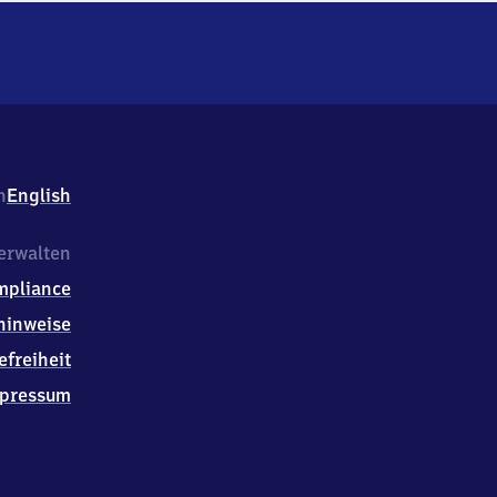
h
English
erwalten
mpliance
hinweise
efreiheit
pressum