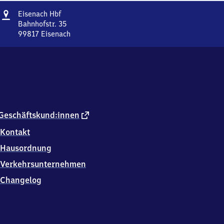
Adresse
Eisenach
Eisenach Hbf
Hauptbahnhof
Bahnhofstr. 35
99817
Eisenach
Eisenach
Hauptbahnhof,
Bahnhofstr.
35,
9
9
8
1
externer
Geschäftskund:innen
7
Link
Kontakt
Eisenach
Hausordnung
Verkehrsunternehmen
Changelog