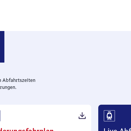
bahnhof
n Abfahrtszeiten
rungen.
(PDF,