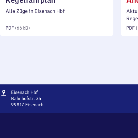
Regelfahrplan
Än
66
Alle Züge in Eisenach Hbf
Aktu
Kilobyte)
Rege
PDF
(
66 kB
)
PDF
(
Adresse
Eisenach
Eisenach Hbf
Hauptbahnhof
Bahnhofstr. 35
99817
Eisenach
Eisenach
Hauptbahnhof,
Bahnhofstr.
35,
9