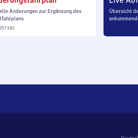
derungsfahrplan
Live Abf
257
elle Änderungen zur Ergänzung des
Übersicht d
Kilobyte)
lfahrplans
ankommend
257 kB
)