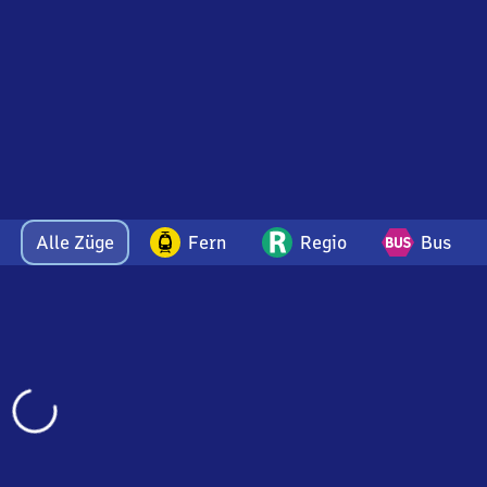
Alle Züge
Fern
Regio
Bus
Wird
geladen…