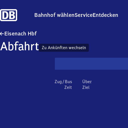
Bahnhof wählen
Service
Entdecken
Eisenach Hauptbahnhof
Eisenach Hbf
Abfahrt
Zu Ankünften wechseln
Zug / Bus
Über
Zeit
Ziel