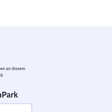
bahnhof
hen an diesem
g.
nPark