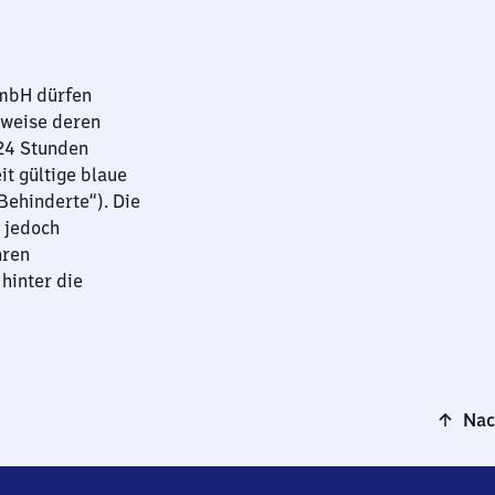
GmbH dürfen
sweise deren
 24 Stunden
it gültige blaue
ehinderte“). Die
 jedoch
hren
hinter die
Nac