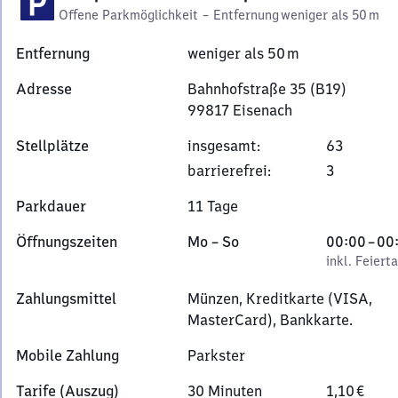
Offene Parkmöglichkeit
–
Entfernung
weniger als 50 m
Entfernung
weniger als 50 m
Adresse
Bahnhofstraße 35 (B19)
99817
Eisenach
Bahnhofstraße
Stellplätze
insgesamt
:
63
35
barrierefrei
:
3
(B19),
9
Parkdauer
11 Tage
9
8
Montag
,
Von
Öffnungszeiten
Mo
–
So
00:00
–
00
1
bis
inkl. Feiertage
0
inkl. Feiert
7
Sonntag
Uhr
Zahlungsmittel
Münzen, Kreditkarte (VISA,
Eisenach
bis
MasterCard), Bankkarte.
0
Uhr
Mobile Zahlung
Parkster
Tarife (Auszug)
30 Minuten
1,10 €