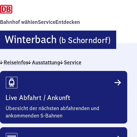
Bahnhof wählen
Service
Entdecken
Winte
Winterbach
(b Schorndorf)
(bei
Reiseinfos
Ausstattung
Service
Schor
Reiseinfos
Live Abfahrt / Ankunft
Übersicht der nächsten abfahrenden und
ankommenden S-Bahnen