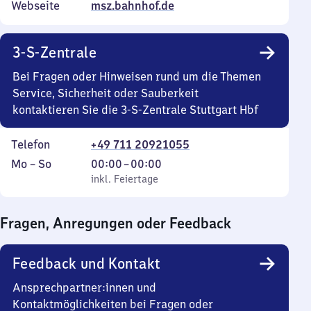
Webseite
msz.bahnhof.de
3-S-Zentrale
Bei Fragen oder Hinweisen rund um die Themen
Service, Sicherheit oder Sauberkeit
kontaktieren Sie die 3-S-Zentrale Stuttgart Hbf
Telefon
+49 711 20921055
Montag
,
Von
Mo
–
So
00:00
–
00:00
bis
inkl. Feiertage
0
inkl. Feiertage
Sonntag
Uhr
bis
Fragen, Anregungen oder Feedback
0
Uhr
Feedback und Kontakt
Ansprechpartner:innen und
Kontaktmöglichkeiten bei Fragen oder