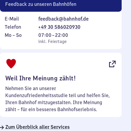
Feedback zu unseren Bahnhöfen
E-Mail
feedback@bahnhof.de
Telefon
+49 30 586020930
Montag
,
Von
Mo
–
So
07:00
–
22:00
bis
inkl. Feiertage
7
inkl. Feiertage
Sonntag
Uhr
bis
22
Uhr
Weil Ihre Meinung zählt!
Nehmen Sie an unserer
Kundenzufriedenheitsstudie teil und helfen Sie,
Ihren Bahnhof mitzugestalten. Ihre Meinung
zählt – für ein besseres Bahnhofserlebnis.
Zum Überblick aller Services