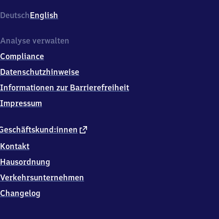
(bei
Schorndorf),
Deutsch
English
Bahnhofstr.
1,
7
Analyse verwalten
3
Compliance
6
5
Datenschutzhinweise
0
Informationen zur Barrierefreiheit
Winterbach
Impressum
externer
Geschäftskund:innen
Link
Kontakt
Hausordnung
Verkehrsunternehmen
Changelog