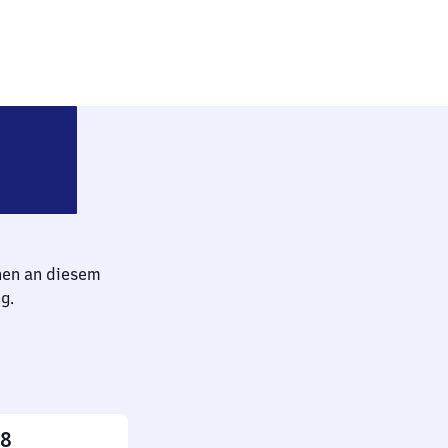
nterbach (bei Schorndorf)
hen an diesem
g.
18