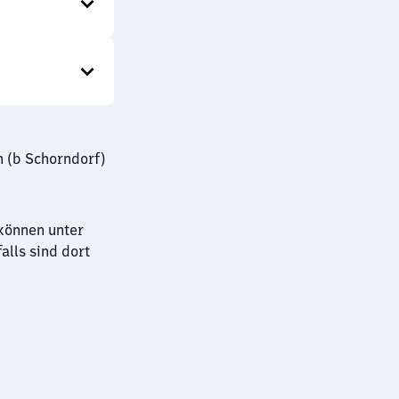
h (b Schorndorf)
können unter
lls sind dort