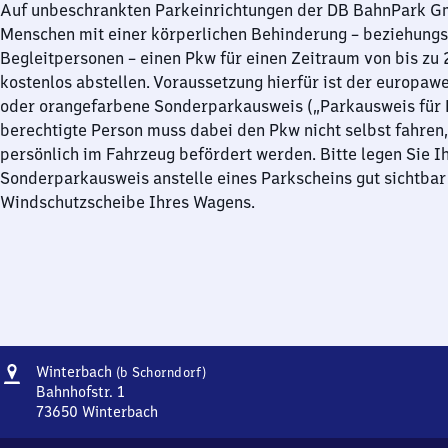
Auf unbeschrankten Parkeinrichtungen der DB BahnPark 
Menschen mit einer körperlichen Behinderung – beziehung
Begleitpersonen – einen Pkw für einen Zeitraum von bis zu
kostenlos abstellen. Voraussetzung hierfür ist der europawe
oder orangefarbene Sonderparkausweis („Parkausweis für B
berechtigte Person muss dabei den Pkw nicht selbst fahren,
persönlich im Fahrzeug befördert werden. Bitte legen Sie I
Sonderparkausweis anstelle eines Parkscheins gut sichtbar 
Windschutzscheibe Ihres Wagens.
Adresse
Winterbach
Winterbach
(b Schorndorf)
(bei
Bahnhofstr. 1
Schorndorf)
73650
Winterbach
Winterbach