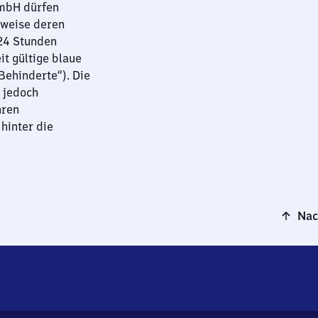
GmbH dürfen
sweise deren
 24 Stunden
it gültige blaue
ehinderte“). Die
 jedoch
hren
hinter die
Nac