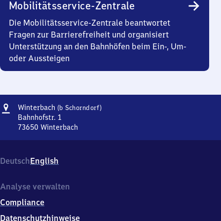
Mobilitätsservice-Zentrale
Die Mobilitätsservice-Zentrale beantwortet
Fragen zur Barrierefreiheit und organisiert
Unterstützung an den Bahnhöfen beim Ein-, Um-
oder Aussteigen
Adresse
Winterbach
Winterbach
(b Schorndorf)
(bei
Bahnhofstr. 1
Schorndorf)
73650
Winterbach
Winterbach
(bei
Schorndorf),
Deutsch
English
Bahnhofstr.
1,
7
Analyse verwalten
3
Compliance
6
5
Datenschutzhinweise