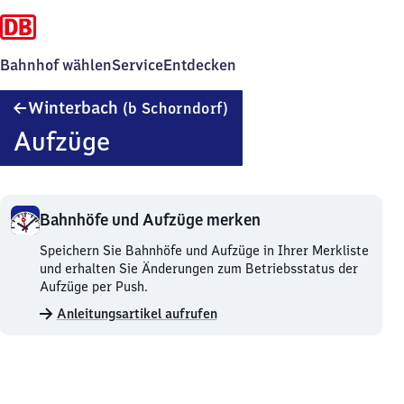
Bahnhof wählen
Service
Entdecken
Winterbach
Winterbach
(b Schorndorf)
(bei
Aufzüge
Schorndorf)
Bahnhöfe und Aufzüge merken
Bahnhöfe
Speichern Sie Bahnhöfe und Aufzüge in Ihrer Merkliste
und
und erhalten Sie Änderungen zum Betriebsstatus der
Aufzüge
Aufzüge per Push.
merken.
Anleitungsartikel aufrufen