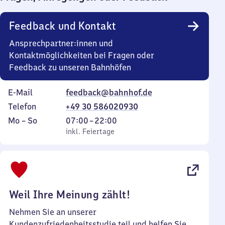
18
30
Uhr
Feedback und Kontakt
Ansprechpartner:innen und
Kontaktmöglichkeiten bei Fragen oder
Feedback zu unseren Bahnhöfen
E-Mail
feedback@bahnhof.de
Telefon
+49 30 586020930
Montag
,
Von
Mo
–
So
07:00
–
22:00
bis
inkl. Feiertage
7
inkl. Feiertage
Sonntag
Uhr
bis
22
Uhr
Weil Ihre Meinung zählt!
Nehmen Sie an unserer
Kundenzufriedenheitsstudie teil und helfen Sie,