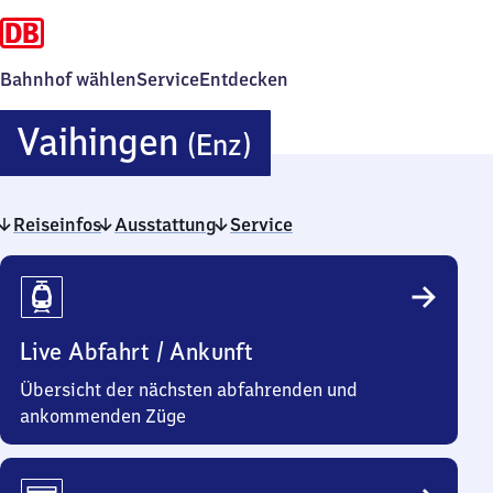
Bahnhof wählen
Service
Entdecken
Vaihingen
Vaihingen
(Enz)
(Enz)
Reiseinfos
Ausstattung
Service
Reiseinfos
Live Abfahrt / Ankunft
Übersicht der nächsten abfahrenden und
ankommenden Züge