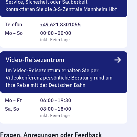
Service, Sicherheit oder Sauberkeit
kontaktieren Sie die 3-S-Zentrale Mannheim Hbf
Telefon
+49 621 8301055
Montag
,
Von
Mo
–
So
00:00
–
00:00
bis
inkl. Feiertage
0
inkl. Feiertage
Sonntag
Uhr
bis
Video-Reisezentrum
0
Uhr
Im Video-Reisezentrum erhalten Sie per
Videokonferenz persönliche Beratung rund um
Ihre Reise mit der Deutschen Bahn
Montag
Von
Mo
–
Fr
06:00
–
19:30
bis
6
Samstag
,
Von
Sa
,
So
08:00
–
18:00
Freitag
Uhr
und
inkl. Feiertage
8
inkl. Feiertage
bis
Sonntag
Uhr
19
bis
Fragen, Anregungen oder Feedback
Uhr