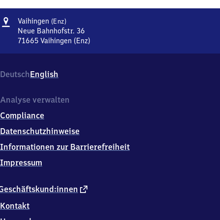
Adresse
Vaihingen
Vaihingen
(Enz)
(Enz)
Neue Bahnhofstr. 36
71665
Vaihingen (Enz)
Vaihingen
(Enz),
Neue
Deutsch
English
Bahnhofstr.
36,
7
Analyse verwalten
1
Compliance
6
6
Datenschutzhinweise
5
Informationen zur Barrierefreiheit
Vaihingen
(Enz)
Impressum
externer
Geschäftskund:innen
Link
Kontakt