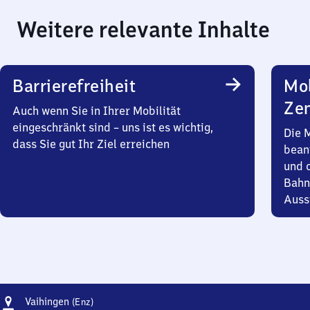
Weitere relevante Inhalte
Barrierefreiheit
Mob
Zen
Auch wenn Sie in Ihrer Mobilität
eingeschränkt sind – uns ist es wichtig,
Die 
dass Sie gut Ihr Ziel erreichen
bean
und 
Bahn
Auss
Adresse
Vaihingen
Vaihingen
(Enz)