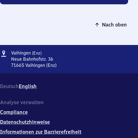
Nach oben
Adresse
Vaihingen
Vaihingen
(Enz)
(Enz)
Neue Bahnhofstr. 36
71665
Vaihingen (Enz)
Vaihingen
(Enz),
Neue
Deutsch
English
Bahnhofstr.
36,
7
Analyse verwalten
1
Compliance
6
6
Datenschutzhinweise
5
Informationen zur Barrierefreiheit
Vaihingen