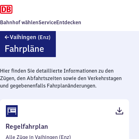
Bahnhof wählen
Service
Entdecken
Vaihingen
Vaihingen
(Enz)
(Enz)
Fahrpläne
Hier finden Sie detaillierte Informationen zu den
Zügen, den Abfahrtszeiten sowie den Verkehrstagen
und gegebenenfalls Fahrplanänderungen.
(PDF,
Regelfahrplan
82
Alle Züge in Vaihingen (Enz)