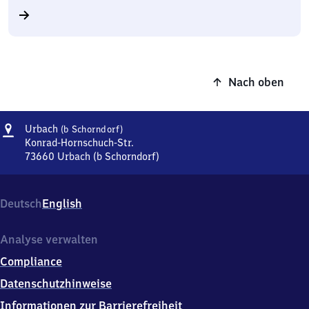
Nach oben
Adresse
Urbach
Urbach
(b Schorndorf)
(bei
Konrad-Hornschuch-Str.
Schorndorf)
73660
Urbach (b Schorndorf)
Urbach
(bei
Schorndorf),
Deutsch
English
Konrad-
Hornschuch-
Str.,
Analyse verwalten
7
Compliance
3
6
Datenschutzhinweise
6
Informationen zur Barrierefreiheit
0