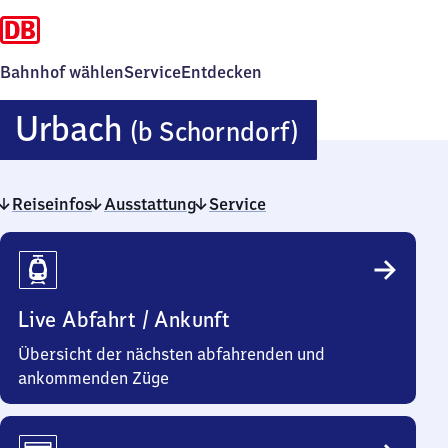
Bahnhof wählen
Service
Entdecken
Urbach
Urbach
(b Schorndorf)
(bei
Reiseinfos
Ausstattung
Service
Schorndor
Reiseinfos
Live Abfahrt / Ankunft
Übersicht der nächsten abfahrenden und
ankommenden Züge