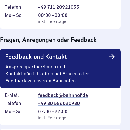
Telefon
+49 711 20921055
Montag
,
Von
Mo
–
So
00:00
–
00:00
bis
inkl. Feiertage
0
inkl. Feiertage
Sonntag
Uhr
bis
Fragen, Anregungen oder Feedback
0
Uhr
Feedback und Kontakt
Ansprechpartner:innen und
Kontaktmöglichkeiten bei Fragen oder
Feedback zu unseren Bahnhöfen
E-Mail
feedback@bahnhof.de
Telefon
+49 30 586020930
Montag
,
Von
Mo
–
So
07:00
–
22:00
bis
inkl. Feiertage
7
inkl. Feiertage
Sonntag
Uhr