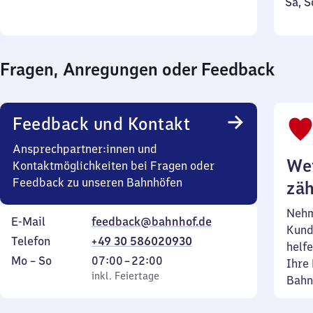
Sams
Sa
,
S
bis
bis
und
22
21
Sonn
Uhr
Uhr
20
50
Fragen, Anregungen oder Feedback
Feedback und Kontakt
Ansprechpartner:innen und
Wei
Kontaktmöglichkeiten bei Fragen oder
Feedback zu unseren Bahnhöfen
zäh
Nehm
E-Mail
feedback@bahnhof.de
Kund
Telefon
+49 30 586020930
helfe
Montag
,
Von
Mo
–
So
07:00
–
22:00
Ihre 
bis
inkl. Feiertage
7
inkl. Feiertage
Bahn
Sonntag
Uhr
bis