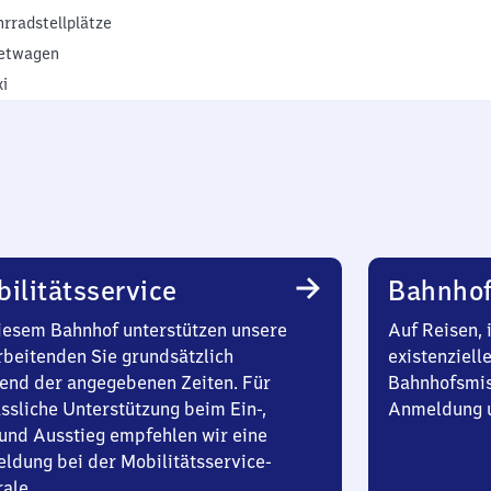
hrradstellplätze
etwagen
xi
ilitätsservice
Bahnhof
iesem Bahnhof unterstützen unsere
Auf Reisen, 
rbeitenden Sie grundsätzlich
existenziell
end der angegebenen Zeiten. Für
Bahnhofsmis
ssliche Unterstützung beim Ein-,
Anmeldung u
und Ausstieg empfehlen wir eine
ldung bei der Mobilitätsservice-
rale