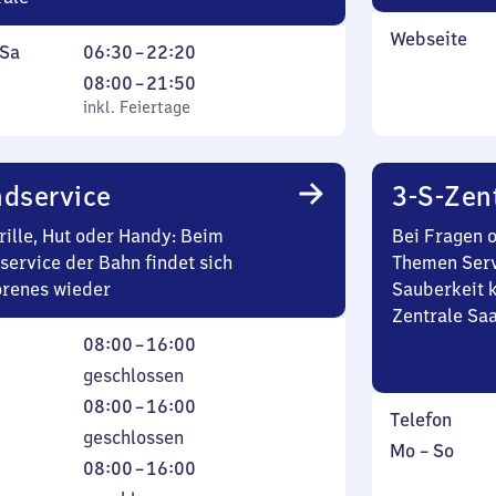
Webseite
ag
Von
Sa
06:30
–
22:20
6
tag
Von
08:00
–
21:50
tag
Uhr
l. Feiertage
8
inkl. Feiertage
30
Uhr
bis
bis
22
21
dservice
3-S-Zen
Uhr
Uhr
rille, Hut oder Handy: Beim
Bei Fragen 
20
50
service der Bahn findet sich
Themen Serv
orenes wieder
Sauberkeit k
Zentrale Sa
ag
Von
08:00
–
16:00
8
stag
geschlossen
Uhr
woch
Von
08:00
–
16:00
Telefon
bis
8
erstag
geschlossen
16
Montag
,
Mo
–
So
Uhr
ag
Von
08:00
–
16:00
Uhr
bis
inkl.
bis
8