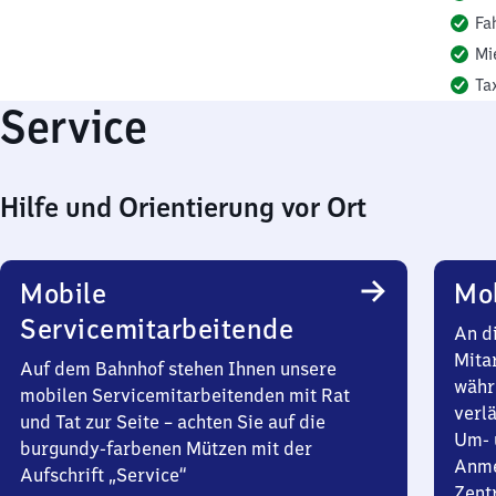
Fa
Mi
Ta
Service
Hilfe und Orientierung vor Ort
Mobile
Mob
Servicemitarbeitende
An d
Mita
Auf dem Bahnhof stehen Ihnen unsere
währ
mobilen Servicemitarbeitenden mit Rat
verlä
und Tat zur Seite – achten Sie auf die
Um- 
burgundy-farbenen Mützen mit der
Anme
Aufschrift „Service“
Zent