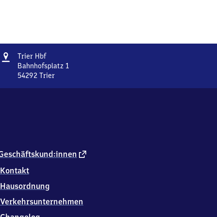
Adresse
Trier
Trier Hbf
Hauptbahnhof
Bahnhofsplatz 1
54292
Trier
Trier
Hauptbahnhof,
Bahnhofsplatz
1,
5
4
2
9
externer
Geschäftskund:innen
2
Link
Kontakt
Trier
Hausordnung
Verkehrsunternehmen