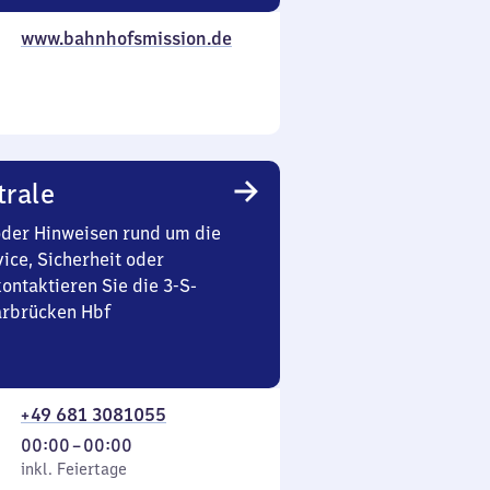
www.bahnhofsmission.de
trale
oder Hinweisen rund um die
ice, Sicherheit oder
ontaktieren Sie die 3-S-
arbrücken Hbf
+49 681 3081055
Von
00:00
–
00:00
 Feiertage
0
inkl. Feiertage