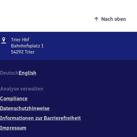
Nach oben
Adresse
Trier
Trier Hbf
Hauptbahnhof
Bahnhofsplatz 1
54292
Trier
Trier
Hauptbahnhof,
Bahnhofsplatz
Deutsch
English
1,
5
4
Analyse verwalten
2
Compliance
9
2
Datenschutzhinweise
Trier
Informationen zur Barrierefreiheit
Impressum