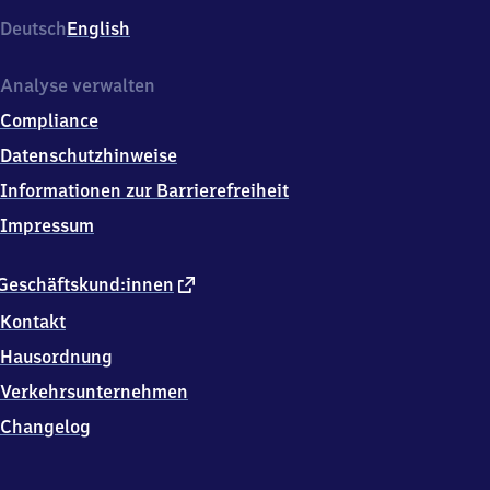
Bahnhofsplatz
Deutsch
English
1,
5
4
Analyse verwalten
2
Compliance
9
2
Datenschutzhinweise
Trier
Informationen zur Barrierefreiheit
Impressum
externer
Geschäftskund:innen
Link
Kontakt
Hausordnung
Verkehrsunternehmen
Changelog