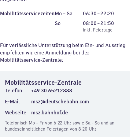
Montag
Von
Mobilitätsservicezeiten
Mo
–
Sa
06:30
–
22:20
bis
6
Sonntag
,
Von
So
08:00
–
21:50
Samstag
Uhr
inkl. Feiertage
8
inkl. Feiertage
30
Uhr
bis
bis
Für verlässliche Unterstützung beim Ein- und Ausstieg
22
21
empfehlen wir eine Anmeldung bei der
Uhr
Uhr
Mobilitätsservice-Zentrale:
20
50
Mobilitätsservice-Zentrale
Telefon
+49 30 65212888
E-Mail
msz@deutschebahn.com
Webseite
msz.bahnhof.de
Telefonisch Mo – Fr von 6-22 Uhr sowie Sa - So und an
bundeseinheitlichen Feiertagen von 8-20 Uhr