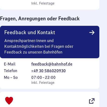
bis
inkl. Feiertage
0
inkl. Feiertage
Sonntag
Uhr
bis
Fragen, Anregungen oder Feedback
0
Uhr
Feedback und Kontakt
Ansprechpartner:innen und
Kontaktmöglichkeiten bei Fragen oder
Feedback zu unseren Bahnhöfen
E-Mail
feedback@bahnhof.de
Telefon
+49 30 586020930
Montag
,
Von
Mo
–
So
07:00
–
22:00
bis
inkl. Feiertage
7
inkl. Feiertage
Sonntag
Uhr
bis
22
Uhr