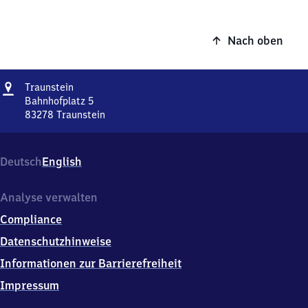
Nach oben
Adresse
Traunstein
Traunstein
Bahnhofplatz 5
83278
Traunstein
Traunstein,
Bahnhofplatz
5,
Deutsch
English
8
3
2
Analyse verwalten
7
Compliance
8
Traunstein
Datenschutzhinweise
Informationen zur Barrierefreiheit
Impressum