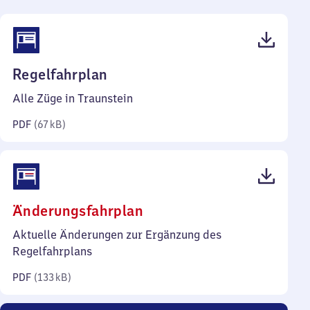
(PDF,
Regelfahrplan
67
Alle Züge in Traunstein
Kilobyte)
PDF
(
67 kB
)
(PDF,
Änderungsfahrplan
133
Aktuelle Änderungen zur Ergänzung des
Kilobyte)
Regelfahrplans
PDF
(
133 kB
)