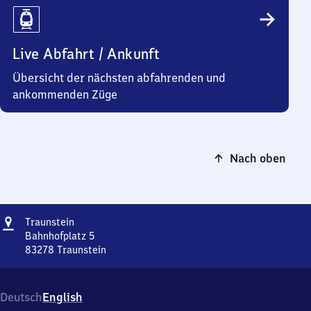
Live Abfahrt / Ankunft
Übersicht der nächsten abfahrenden und
ankommenden Züge
Nach oben
Adresse
Traunstein
Traunstein
Bahnhofplatz 5
83278
Traunstein
Traunstein,
Bahnhofplatz
5,
Deutsch
English
8