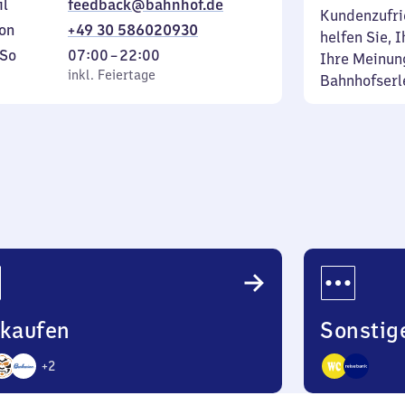
il
feedback@bahnhof.de
Kundenzufrie
on
+49 30 586020930
helfen Sie, 
ag
,
Von
So
07:00
–
22:00
Ihre Meinung
inkl. Feiertage
7
inkl. Feiertage
Bahnhofserl
tag
Uhr
bis
22
Uhr
nkaufen
Sonstig
+
2
2