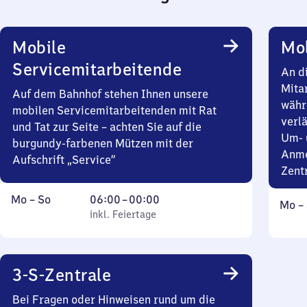
Mobile
Mob
Servicemitarbeitende
An d
Mita
Auf dem Bahnhof stehen Ihnen unsere
währ
mobilen Servicemitarbeitenden mit Rat
verlä
und Tat zur Seite – achten Sie auf die
Um- 
burgundy-farbenen Mützen mit der
Anme
Aufschrift „Service“
Zent
Montag
,
Von
Mo
–
So
06:00
–
00:00
Mont
Mo
–
bis
inkl. Feiertage
6
inkl. Feiertage
bis
Sonntag
Uhr
Sonn
bis
0
3-S-Zentrale
Uhr
Bei Fragen oder Hinweisen rund um die