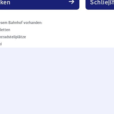
rken
Schließ
esem Bahnhof vorhanden:
iletten
hrradstellplätze
xi