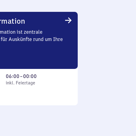
rmation
mation ist zentrale
 für Auskünfte rund um Ihre
Von
06:00
–
00:00
 Feiertage
6
inkl. Feiertage
Uhr
bis
0
Uhr