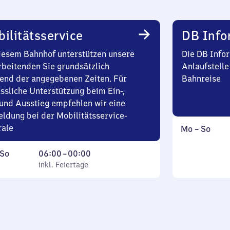
ilitätsservice
DB Info
iesem Bahnhof unterstützen unsere
Die DB Infor
rbeitenden Sie grundsätzlich
Anlaufstelle
end der angegebenen Zeiten. Für
Bahnreise
ssliche Unterstützung beim Ein-,
und Ausstieg empfehlen wir eine
ldung bei der Mobilitätsservice-
rale
Montag
,
Mo
–
So
bis
inkl.
ag
,
Von
Sonntag
So
06:00
–
00:00
inkl. Feiertage
6
inkl. Feiertage
tag
Uhr
bis
0
Uhr