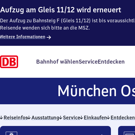
Aufzug am Gleis 11/12 wird erneuert
Der Aufzug zu Bahnsteig F (Gleis 11/12) ist bis voraussich
Reisende wenden sich bitte an die MSZ.
Weitere Informationen
Bahnhof wählen
Service
Entdecken
München O
Reiseinfos
Ausstattung
Service
Einkaufen
Entdecken
Reiseinfos