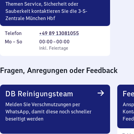
Themen Service, Sicherheit oder
Sauberkeit kontaktieren Sie die 3-S-
Zentrale München Hbf
Telefon
+49 89 13081055
Montag
,
Von
Mo
–
So
00:00
–
00:00
bis
inkl. Feiertage
0
inkl. Feiertage
Sonntag
Uhr
bis
Fragen, Anregungen oder Feedback
0
Uhr
DB Reinigungsteam
Fe
Melden Sie Verschmutzungen per
Ansp
WhatsApp, damit diese noch schneller
Kont
beseitigt werden
Feed