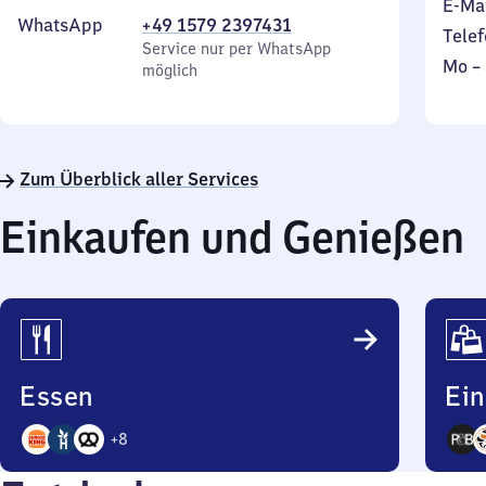
E-Ma
WhatsApp
+49 1579 2397431
Telef
Service nur per WhatsApp
Mont
Mo
–
möglich
bis
Sonn
Zum Überblick aller Services
Einkaufen und Genießen
Essen
Ei
+
8
11
5