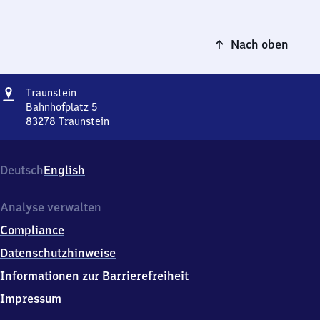
Nach oben
Adresse
Traunstein
Traunstein
Bahnhofplatz 5
83278
Traunstein
Traunstein,
Bahnhofplatz
5,
Deutsch
English
8
3
2
Analyse verwalten
7
Compliance
8
Traunstein
Datenschutzhinweise
Informationen zur Barrierefreiheit
Impressum