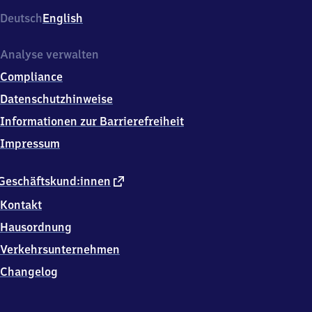
5,
Deutsch
English
8
3
2
Analyse verwalten
7
Compliance
8
Traunstein
Datenschutzhinweise
Informationen zur Barrierefreiheit
Impressum
externer
Geschäftskund:innen
Link
Kontakt
Hausordnung
Verkehrsunternehmen
Changelog