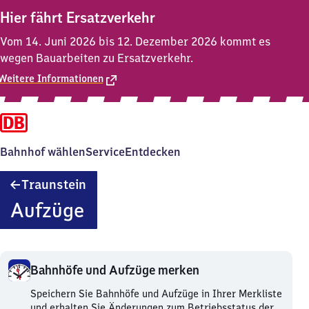
Hier fährt Ersatzverkehr
Vom 14. Juni 2026 bis 12. Dezember 2026 kommt es
wegen Bauarbeiten zu Ersatzverkehr.
Weitere Informationen
Bahnhof wählen
Service
Entdecken
Traunstein
Traunstein
Aufzüge
Bahnhöfe und Aufzüge merken
Bahnhöfe
Speichern Sie Bahnhöfe und Aufzüge in Ihrer Merkliste
und
und erhalten Sie Änderungen zum Betriebsstatus der