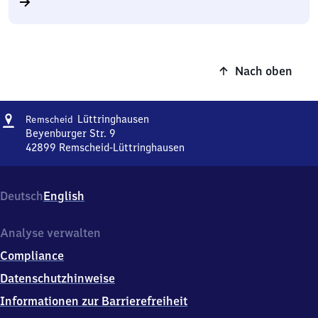
Nach oben
Adresse
Remscheid-
Lüttringhausen
Remscheid
Lüttringhausen
Beyenburger Str. 9
42899
Remscheid-Lüttringhausen
Remscheid-
Lüttringhausen,
Beyenburger
Deutsch
English
Str.
9,
4
Analyse verwalten
2
Compliance
8
9
Datenschutzhinweise
9
Informationen zur Barrierefreiheit
Remscheid-
Lüttringhausen