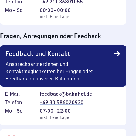
Telefon
+49 211 36801055
Montag
,
Von
Mo
–
So
00:00
–
00:00
bis
inkl. Feiertage
0
inkl. Feiertage
Sonntag
Uhr
bis
Fragen, Anregungen oder Feedback
0
Uhr
Feedback und Kontakt
Ansprechpartner:innen und
Kontaktmöglichkeiten bei Fragen oder
Feedback zu unseren Bahnhöfen
E-Mail
feedback@bahnhof.de
Telefon
+49 30 586020930
Montag
,
Von
Mo
–
So
07:00
–
22:00
bis
inkl. Feiertage
7
inkl. Feiertage
Sonntag
Uhr
bis