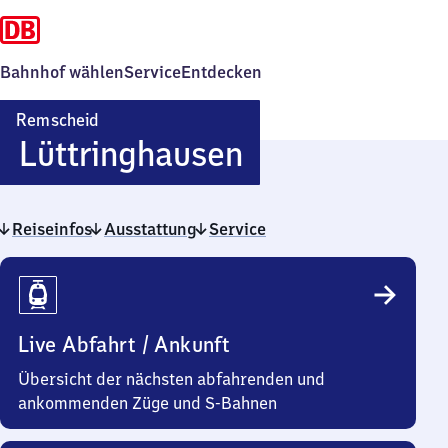
Bahnhof wählen
Service
Entdecken
Remscheid
Remscheid-
Lüttringhausen
Lüttringhaus
Reiseinfos
Ausstattung
Service
Reiseinfos
Live Abfahrt / Ankunft
Übersicht der nächsten abfahrenden und
ankommenden Züge und S-Bahnen