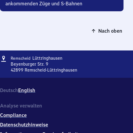
ankommenden Züge und S-Bahnen
Nach oben
Adresse
Remscheid-
Lüttringhausen
Remscheid
Lüttringhausen
Beyenburger Str. 9
42899
Remscheid-Lüttringhausen
Remscheid-
Lüttringhausen,
Beyenburger
Deutsch
English
Str.
9,
4
Analyse verwalten
2
Compliance
8
9
Datenschutzhinweise
9