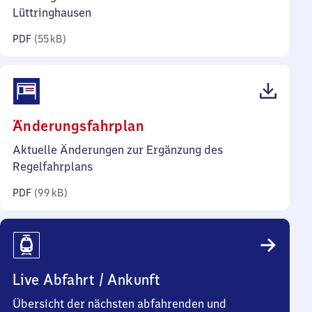
Kilobyte)
Lüttringhausen
PDF
(
55 kB
)
(PDF,
Änderungsfahrplan
99
Aktuelle Änderungen zur Ergänzung des
Kilobyte)
Regelfahrplans
PDF
(
99 kB
)
Live Abfahrt / Ankunft
Übersicht der nächsten abfahrenden und