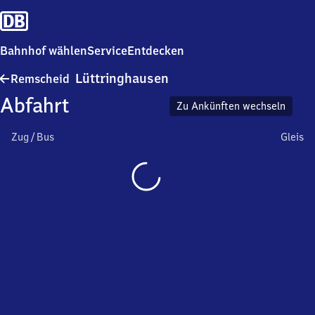
Bahnhof wählen
Service
Entdecken
Remscheid-
Lüttringhausen
Remscheid
Lüttringhausen
Abfahrt
Zu Ankünften wechseln
Zug / Bus
Gleis
Wird
geladen…