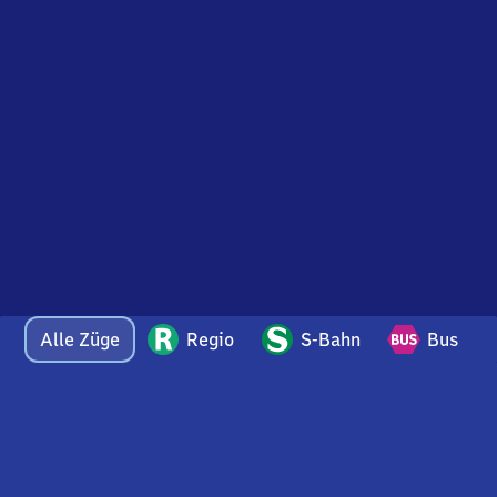
Alle Züge
Regio
S-Bahn
Bus
Bei Fragen oder Feedback zu dieser Abfahrtstafel
wenden Sie sich gerne per E-Mail an