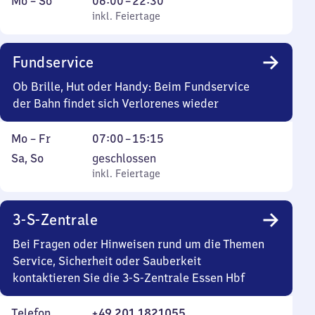
Montag
,
Von
Mo
–
So
06:00
–
22:30
bis
inkl. Feiertage
6
inkl. Feiertage
Sonntag
Uhr
bis
Fundservice
22
Uhr
Ob Brille, Hut oder Handy: Beim Fundservice
30
der Bahn findet sich Verlorenes wieder
Montag
Von
Mo
–
Fr
07:00
–
15:15
bis
7
Samstag
,
Sa
,
So
geschlossen
Freitag
Uhr
und
inkl. Feiertage
inkl. Feiertage
bis
Sonntag
15
3-S-Zentrale
Uhr
15
Bei Fragen oder Hinweisen rund um die Themen
Service, Sicherheit oder Sauberkeit
kontaktieren Sie die 3-S-Zentrale Essen Hbf
Telefon
+49 201 1821055