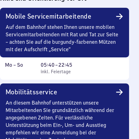
Mobile Servicemitarbeitende
Auf dem Bahnhof stehen Ihnen unsere mobilen
Servicemitarbeitenden mit Rat und Tat zur Seite
– achten Sie auf die burgundy-farbenen Mützen
mit der Aufschrift „Service“
Montag
,
Von
Mo
–
So
05:40
–
22:45
bis
inkl. Feiertage
5
inkl. Feiertage
Sonntag
Uhr
40
Mobilitätsservice
bis
22
An diesem Bahnhof unterstützen unsere
Uhr
Mitarbeitenden Sie grundsätzlich während der
45
angegebenen Zeiten. Für verlässliche
Unterstützung beim Ein-, Um- und Ausstieg
empfehlen wir eine Anmeldung bei der