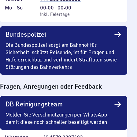
Montag
,
Von
Mo
–
So
00:00
–
00:00
bis
inkl. Feiertage
0
inkl. Feiertage
Sonntag
Uhr
bis
Bundespolizei
0
Uhr
Die Bundespolizei sorgt am Bahnhof für
Sicherheit, schützt Reisende, ist für Fragen und
Hilfe erreichbar und verhindert Straftaten sowie
Störungen des Bahnverkehrs
Fragen, Anregungen oder Feedback
DB Reinigungsteam
Melden Sie Verschmutzungen per WhatsApp,
damit diese noch schneller beseitigt werden