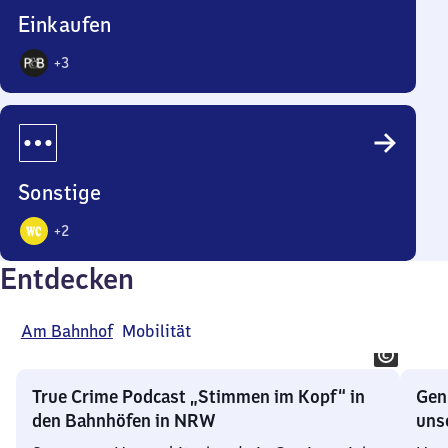
Einkaufen
+
3
4
Angebote
Sonstige
+
2
3
Entdecken
Angebote
Am Bahnhof
Mobilität
True Crime Podcast „Stimmen im Kopf“ in
Gen
den Bahnhöfen in NRW
uns