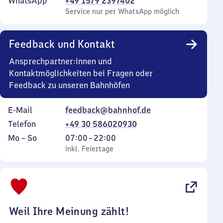
WhatsApp
+49 1579 2397402
Service nur per WhatsApp möglich
Feedback und Kontakt
Ansprechpartner:innen und
Kontaktmöglichkeiten bei Fragen oder
Feedback zu unseren Bahnhöfen
E-Mail
feedback@bahnhof.de
Telefon
+49 30 586020930
Montag
,
Von
Mo
–
So
07:00
–
22:00
bis
inkl. Feiertage
7
inkl. Feiertage
Sonntag
Uhr
bis
22
Uhr
Weil Ihre Meinung zählt!