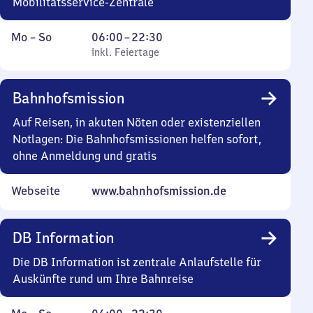
Mobilitätsservice-Zentrale
Montag
,
Von
Mo
–
So
06:00
–
22:30
bis
inkl. Feiertage
6
inkl. Feiertage
Sonntag
Uhr
bis
Bahnhofsmission
22
Uhr
Auf Reisen, in akuten Nöten oder existenziellen
30
Notlagen: Die Bahnhofsmissionen helfen sofort,
ohne Anmeldung und gratis
Webseite
www.bahnhofsmission.de
DB Information
Die DB Information ist zentrale Anlaufstelle für
Auskünfte rund um Ihre Bahnreise