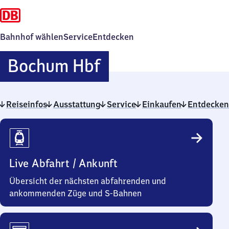
Bahnhof wählen
Service
Entdecken
Bochum
Bochum Hbf
Hauptbahnhof
Reiseinfos
Ausstattung
Service
Einkaufen
Entdecken
Reiseinfos
Live Abfahrt / Ankunft
Übersicht der nächsten abfahrenden und
ankommenden Züge und S-Bahnen