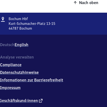
Nach oben
Adresse
Bochum
Bochum Hbf
Hauptbahnhof
Kurt-Schumacher-Platz 13-15
44787
Bochum
Bochum
Hauptbahnhof,
Kurt-
Deutsch
English
Schumacher-
Platz
13-
Analyse verwalten
15,
Compliance
4
4
Datenschutzhinweise
7
Informationen zur Barrierefreiheit
8
7
Impressum
Bochum
externer
Geschäftskund:innen
Link