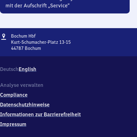
mit der Aufschrift „Service“
Adresse
Bochum
Bochum Hbf
Hauptbahnhof
Kurt-Schumacher-Platz 13-15
44787
Bochum
Bochum
Hauptbahnhof,
Kurt-
Deutsch
English
Schumacher-
Platz
13-
Analyse verwalten
15,
Compliance
4
4
Datenschutzhinweise
7
Informationen zur Barrierefreiheit
8
7
Impressum
Bochum