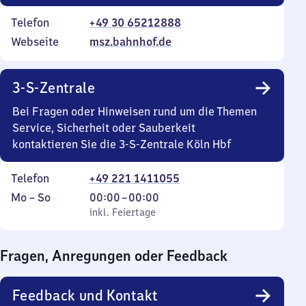
Telefon
+49 30 65212888
Webseite
msz.bahnhof.de
3-S-Zentrale
Bei Fragen oder Hinweisen rund um die Themen
Service, Sicherheit oder Sauberkeit
kontaktieren Sie die 3-S-Zentrale Köln Hbf
Telefon
+49 221 1411055
Montag
,
Von
Mo
–
So
00:00
–
00:00
bis
inkl. Feiertage
0
inkl. Feiertage
Sonntag
Uhr
bis
Fragen, Anregungen oder Feedback
0
Uhr
Feedback und Kontakt