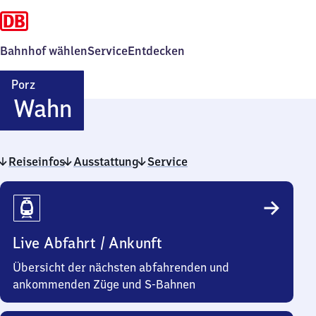
Bahnhof wählen
Service
Entdecken
Porz
Porz-
Wahn
Wahn
Reiseinfos
Ausstattung
Service
Reiseinfos
Live Abfahrt / Ankunft
Übersicht der nächsten abfahrenden und
ankommenden Züge und S-Bahnen