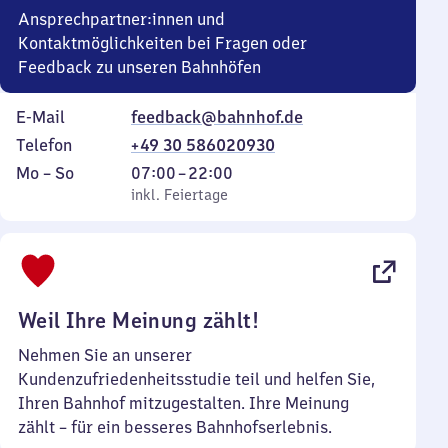
Ansprechpartner:innen und
Kontaktmöglichkeiten bei Fragen oder
Feedback zu unseren Bahnhöfen
E-Mail
feedback@bahnhof.de
Telefon
+49 30 586020930
Montag
,
Von
Mo
–
So
07:00
–
22:00
bis
inkl. Feiertage
7
inkl. Feiertage
Sonntag
Uhr
bis
22
Uhr
Weil Ihre Meinung zählt!
Nehmen Sie an unserer
Kundenzufriedenheitsstudie teil und helfen Sie,
Ihren Bahnhof mitzugestalten. Ihre Meinung
zählt – für ein besseres Bahnhofserlebnis.