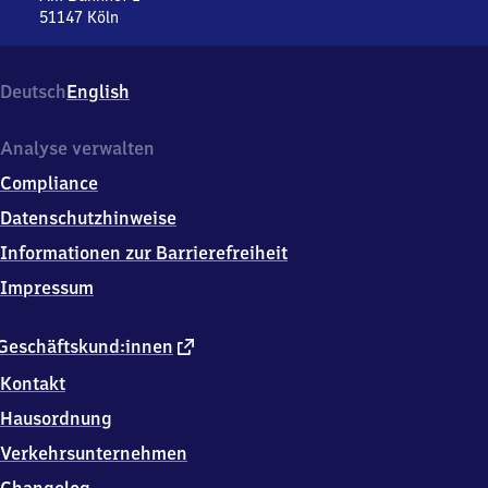
51147
Köln
Porz-
Wahn,
Am
Deutsch
English
Bahnhof
1,
5
Analyse verwalten
1
Compliance
1
4
Datenschutzhinweise
7
Informationen zur Barrierefreiheit
Köln
Impressum
externer
Geschäftskund:innen
Link
Kontakt
Hausordnung
Verkehrsunternehmen