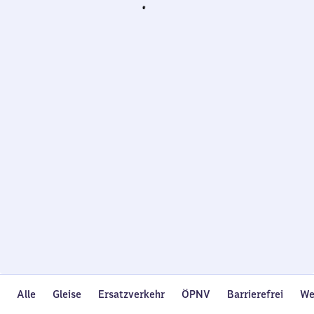
Wird
geladen…
Alle
Gleise
Ersatzverkehr
ÖPNV
Barrierefrei
We