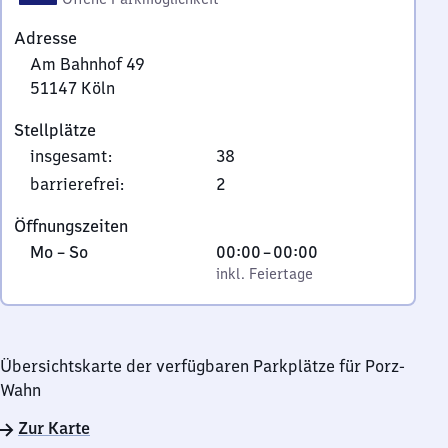
Adresse
Am Bahnhof 49
51147
Köln
Am
Stellplätze
Bahnhof
insgesamt
:
38
49,
5
barrierefrei
:
2
1
Öffnungszeiten
1
Montag
,
Von
Mo
–
So
00:00
–
00:00
4
bis
inkl. Feiertage
0
inkl. Feiertage
7
Sonntag
Uhr
Köln
bis
0
Übersichtskarte der verfügbaren Parkplätze für Porz-
Uhr
Wahn
Zur Karte