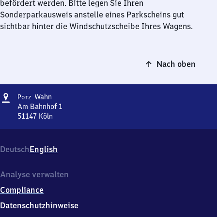
befördert werden. Bitte legen Sie Ihren
Sonderparkausweis anstelle eines Parkscheins gut
sichtbar hinter die Windschutzscheibe Ihres Wagens.
Nach oben
Adresse
Porz-
Wahn
Porz
Wahn
Am Bahnhof 1
51147
Köln
Porz-
Wahn,
Am
Deutsch
English
Bahnhof
1,
5
Analyse verwalten
1
Compliance
1
4
Datenschutzhinweise
7